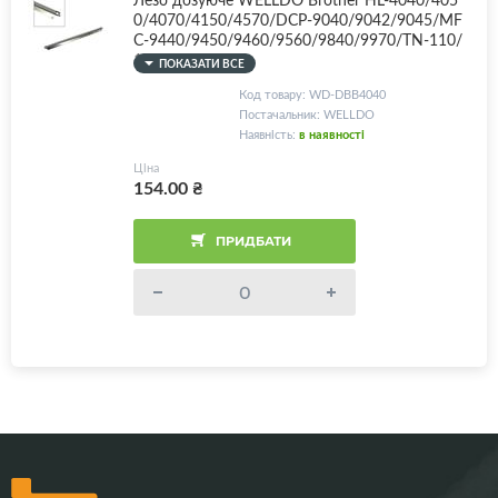
0/4070/4150/4570/DCP-9040/9042/9045/MF
C-9440/9450/9460/9560/9840/9970/TN-110/
135/310
ПОКАЗАТИ ВСЕ
Код товару: WD-DBB4040
Постачальник: WELLDO
Наявність:
в наявності
Ціна
154.00
₴
ПРИДБАТИ