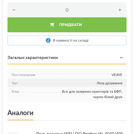
ПРИДБАТИ
В наявності на складі
Загальні характеристики
Постачальник
VEAYE
Тип
Леза дозування
Клас
Все для лазерних принтерів та БФП,
чорно-білий друк
Аналоги
Лезо дозуюче WELLDO Brother HL-4040/405