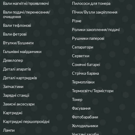
Вали магнітні/проявляючі
Пилососи для тонера
Вали подачі/перенесення/
Пічки/Вузли закріплення
очищення
Різне
Вали тефлонові
Ролики захоплення/подачі
Вали фетрові
Рушники паперові
Втулки/Бушинги
Сепаратори
Гальмівні майданчики
Серветки
Девелопер
Сонячні батареї
Деталі апаратів
Стрічка барвна
Деталі картриджів
Термоплівки
Запчастини
Термосвітч/Термістори
Зарядні станції
Тонер
Захисні аксесуари
Фасування
Картриджі
Фотобарабани
Картриджі першопрохідні
Холодильники
Лампи
Чистячі засоби