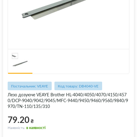
Постачальник: VEAYE
Код товару: DB4040-VE
Лезо дозуюче VEAYE Brother HL-4040/4050/4070/4150/457
0/DCP-9040/9042/9045/MFC-9440/9450/9460/9560/9840/9
970/TN-110/135/310
79.20
₴
Наявність:
в наявності