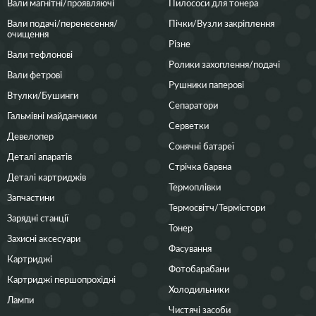
Вали магнітні/проявляючі
Пилососи для тонера
Вали подачі/перенесення/
Пічки/Вузли закріплення
очищення
Різне
Вали тефлонові
Ролики захоплення/подачі
Вали фетрові
Рушники паперові
Втулки/Бушинги
Сепаратори
Гальмівні майданчики
Серветки
Девелопер
Сонячні батареї
Деталі апаратів
Стрічка барвна
Деталі картриджів
Термоплівки
Запчастини
Термосвітч/Термістори
Зарядні станції
Тонер
Захисні аксесуари
Фасування
Картриджі
Фотобарабани
Картриджі першопрохідні
Холодильники
Лампи
Чистячі засоби