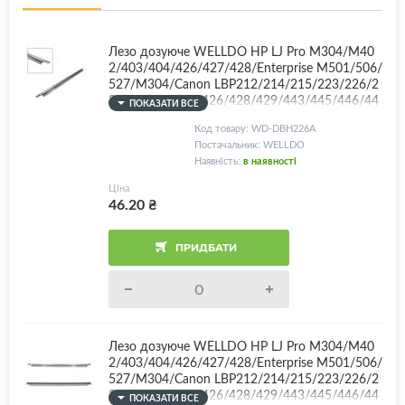
Лезо дозуюче WELLDO HP LJ Pro M304/M40
2/403/404/426/427/428/Enterprise M501/506/
527/M304/Canon LBP212/214/215/223/226/2
28/312/MF421/426/428/429/443/445/446/44
ПОКАЗАТИ ВСЕ
9/522/525/CF226A/CF226X/CF228A/CF259A/
Код товару: WD-DBH226A
CF259X/CF287A/CF287X/Canon 041/041H/05
Постачальник: WELLDO
2/052H/057/057H/3010C002/0453C002/2200
Наявність:
в наявності
C002/0452C002/2199C002/3009C002
Ціна
46.20
₴
ПРИДБАТИ
Лезо дозуюче WELLDO HP LJ Pro M304/M40
2/403/404/426/427/428/Enterprise M501/506/
527/M304/Canon LBP212/214/215/223/226/2
28/312/MF421/426/428/429/443/445/446/44
ПОКАЗАТИ ВСЕ