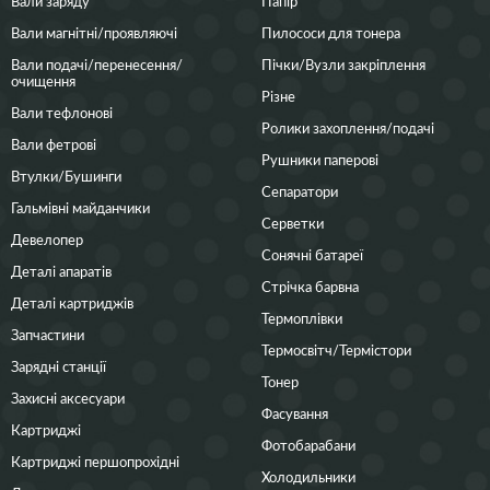
Вали заряду
Папір
Вали магнітні/проявляючі
Пилососи для тонера
Вали подачі/перенесення/
Пічки/Вузли закріплення
очищення
Різне
Вали тефлонові
Ролики захоплення/подачі
Вали фетрові
Рушники паперові
Втулки/Бушинги
Сепаратори
Гальмівні майданчики
Серветки
Девелопер
Сонячні батареї
Деталі апаратів
Стрічка барвна
Деталі картриджів
Термоплівки
Запчастини
Термосвітч/Термістори
Зарядні станції
Тонер
Захисні аксесуари
Фасування
Картриджі
Фотобарабани
Картриджі першопрохідні
Холодильники