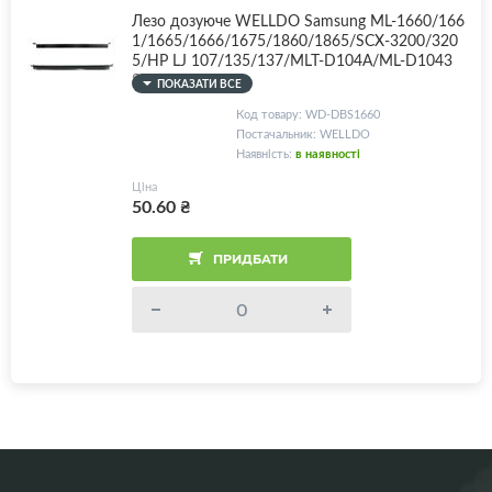
Лезо дозуюче WELLDO Samsung ML-1660/166
1/1665/1666/1675/1860/1865/SCX-3200/320
5/HP LJ 107/135/137/MLT-D104A/ML-D1043
S/W1106A
ПОКАЗАТИ ВСЕ
Код товару: WD-DBS1660
Постачальник: WELLDO
Наявність:
в наявності
Ціна
50.60
₴
ПРИДБАТИ