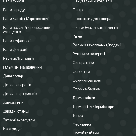
Вали гумові
Пакувальні матеріали
Вали заряду
Папір
Вали магнітні/проявляючі
Пилососи для тонера
Вали подачі/перенесення/
Пічки/Вузли закріплення
очищення
Різне
Вали тефлонові
Ролики захоплення/подачі
Вали фетрові
Рушники паперові
Втулки/Бушинги
Сепаратори
Гальмівні майданчики
Серветки
Девелопер
Сонячні батареї
Деталі апаратів
Стрічка барвна
Деталі картриджів
Термоплівки
Запчастини
Термосвітч/Термістори
Зарядні станції
Тонер
Захисні аксесуари
Фасування
Картриджі
Фотобарабани