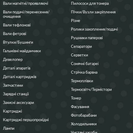
Вали магнітні/проявляючі
Пилососи для тонера
Вали подачі/перенесення/
Пічки/Вузли закріплення
очищення
Різне
Вали тефлонові
Ролики захоплення/подачі
Вали фетрові
Рушники паперові
Втулки/Бушинги
Сепаратори
Гальмівні майданчики
Серветки
Девелопер
Сонячні батареї
Деталі апаратів
Стрічка барвна
Деталі картриджів
Термоплівки
Запчастини
Термосвітч/Термістори
Зарядні станції
Тонер
Захисні аксесуари
Фасування
Картриджі
Фотобарабани
Картриджі першопрохідні
Холодильники
Лампи
Чистячі засоби