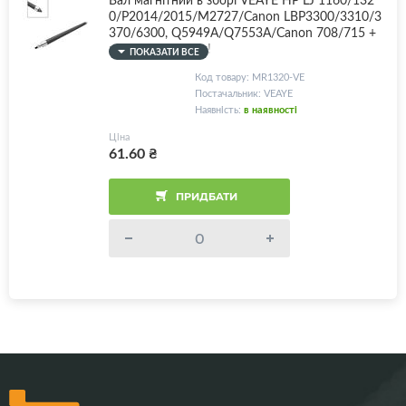
0/P2014/2015/M2727/Canon LBP3300/3310/3
370/6300, Q5949A/Q7553A/Canon 708/715 +
комплект втулок!
ПОКАЗАТИ ВСЕ
Код товару: MR1320-VE
Постачальник: VEAYE
Наявність:
в наявності
Ціна
61.60
₴
ПРИДБАТИ