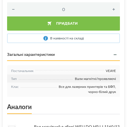
ПРИДБАТИ
В наявності на складі
Загальні характеристики
Постачальник
VEAYE
Тип
Вали магнітні/проявляючі
Клас
Все для лазерних принтерів та БФП,
чорно-білий друк
Аналоги
Вал магнітний в зборі WELLDO HP LJ 1160/13