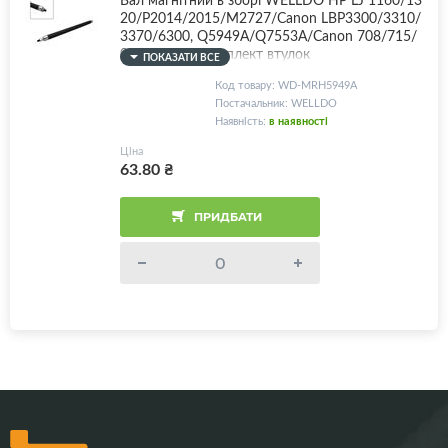
20/P2014/2015/M2727/Canon LBP3300/3310/
3370/6300, Q5949A/Q7553A/Canon 708/715/
0266B002 + комплект втулок
ПОКАЗАТИ ВСЕ
Код товару: WD-MRH5949A
Постачальник: WELLDO
Наявність:
в наявності
Ціна
63.80
₴
ПРИДБАТИ