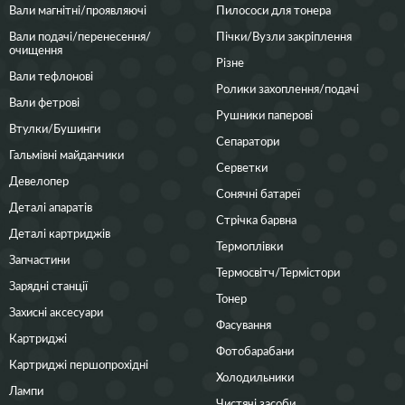
Вали магнітні/проявляючі
Пилососи для тонера
Вали подачі/перенесення/
Пічки/Вузли закріплення
очищення
Різне
Вали тефлонові
Ролики захоплення/подачі
Вали фетрові
Рушники паперові
Втулки/Бушинги
Сепаратори
Гальмівні майданчики
Серветки
Девелопер
Сонячні батареї
Деталі апаратів
Стрічка барвна
Деталі картриджів
Термоплівки
Запчастини
Термосвітч/Термістори
Зарядні станції
Тонер
Захисні аксесуари
Фасування
Картриджі
Фотобарабани
Картриджі першопрохідні
Холодильники
Лампи
Чистячі засоби