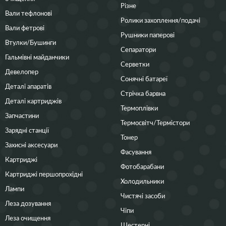
Різне
Вали тефлонові
Ролики захоплення/подачі
Вали фетрові
Рушники паперові
Втулки/Бушинги
Сепаратори
Гальмівні майданчики
Серветки
Девелопер
Сонячні батареї
Деталі апаратів
Стрічка барвна
Деталі картриджів
Термоплівки
Запчастини
Термосвітч/Термістори
Зарядні станції
Тонер
Захисні аксесуари
Фасування
Картриджі
Фотобарабани
Картриджі першопрохідні
Холодильники
Лампи
Чистячі засоби
Леза дозування
Чіпи
Леза очищення
Шестерні