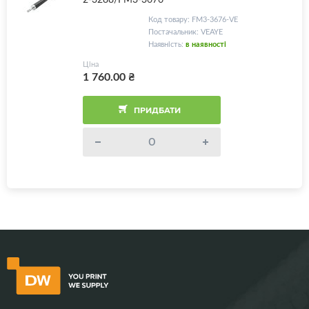
Код товару: FM3-3676-VE
Постачальник: VEAYE
Наявність:
в наявності
Ціна
1 760.00
₴
ПРИДБАТИ