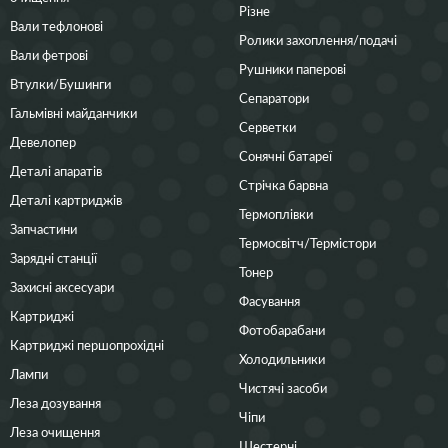
Різне
Вали тефлонові
Ролики захоплення/подачі
Вали фетрові
Рушники паперові
Втулки/Бушинги
Сепаратори
Гальмівні майданчики
Серветки
Девелопер
Сонячні батареї
Деталі апаратів
Стрічка барвна
Деталі картриджів
Термоплівки
Запчастини
Термосвітч/Термістори
Зарядні станції
Тонер
Захисні аксесуари
Фасування
Картриджі
Фотобарабани
Картриджі першопрохідні
Холодильники
Лампи
Чистячі засоби
Леза дозування
Чіпи
Леза очищення
Шестерні