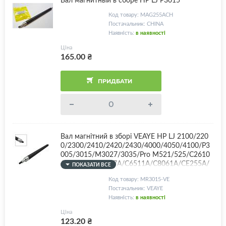
Код товару: MAG255ACH
Постачальник: CHINA
Наявність:
в наявності
Ціна
165.00
₴
ПРИДБАТИ
Вал магнітний в зборі VEAYE HP LJ 2100/220
0/2300/2410/2420/2430/4000/4050/4100/P3
005/3015/M3027/3035/Pro M521/525/C2610
A/C4096A/C4127A/C6511A/C8061A/CE255A/
ПОКАЗАТИ ВСЕ
CE255X + комплект втулок
Код товару: MR3015-VE
Постачальник: VEAYE
Наявність:
в наявності
Ціна
123.20
₴