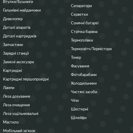
Втулки/Бушинги
Сепаратори
Гальмівні майданчики
Серветки
Девелопер
Сонячні батареї
Деталі апаратів
Стрічка барвна
Деталі картриджів
Термоплівки
Запчастини
Термосвітч/Термістори
Зарядні станції
Тонер
Захисні аксесуари
Фасування
Картриджі
Фотобарабани
Картриджі першопрохідні
Холодильники
Лампи
Чистячі засоби
Леза дозування
Чіпи
Леза очищення
Шестерні
Леза ущільнювальні
Шлейфи
Мастило
Мобільний зв’язок