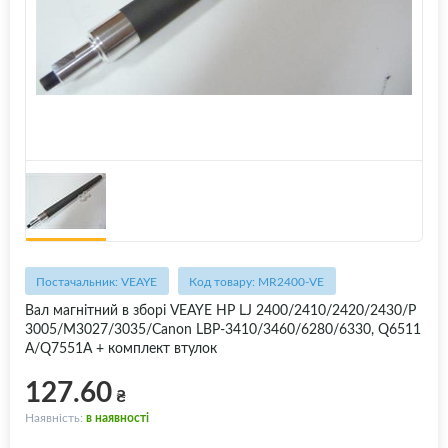
Постачальник: VEAYE
Код товару: MR2400-VE
Вал магнітний в зборі VEAYE HP LJ 2400/2410/2420/2430/P
3005/M3027/3035/Canon LBP-3410/3460/6280/6330, Q6511
A/Q7551A + комплект втулок
127.60
₴
Наявність:
в наявності