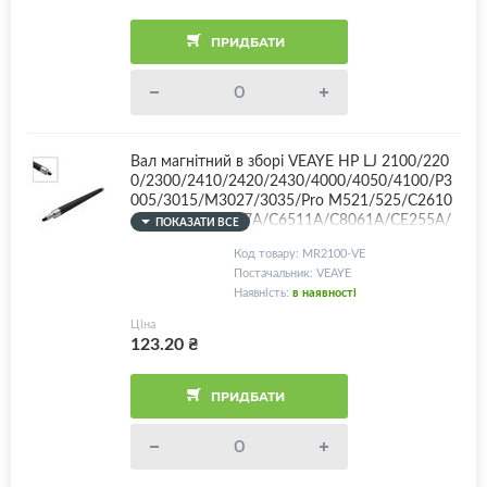
ПРИДБАТИ
Вал магнітний в зборі VEAYE HP LJ 2100/220
0/2300/2410/2420/2430/4000/4050/4100/P3
005/3015/M3027/3035/Pro M521/525/C2610
A/C4096A/C4127A/C6511A/C8061A/CE255A/
ПОКАЗАТИ ВСЕ
CE255X + комплект втулок
Код товару: MR2100-VE
Постачальник: VEAYE
Наявність:
в наявності
Ціна
123.20
₴
ПРИДБАТИ