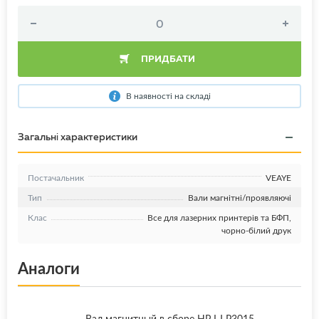
ПРИДБАТИ
В наявності на складі
Загальні характеристики
Постачальник
VEAYE
Тип
Вали магнітні/проявляючі
Клас
Все для лазерних принтерів та БФП,
чорно-білий друк
Аналоги
Вал магнитный в сборе HP LJ P3015