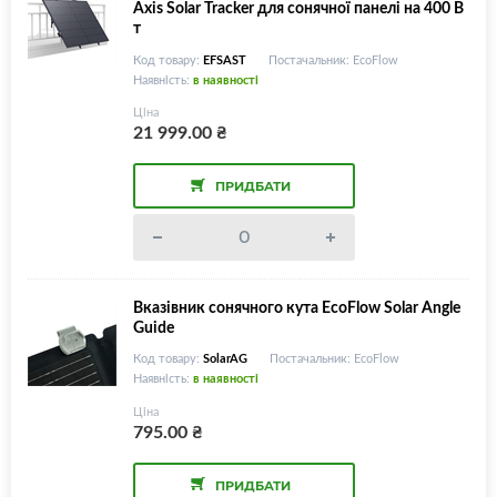
Axis Solar Tracker для сонячної панелі на 400 В
т
Код товару:
EFSAST
Постачальник: EcoFlow
Наявність:
в наявності
Ціна
21 999.00
₴
ПРИДБАТИ
Вказівник сонячного кута EcoFlow Solar Angle
Guide
Код товару:
SolarAG
Постачальник: EcoFlow
Наявність:
в наявності
Ціна
795.00
₴
ПРИДБАТИ