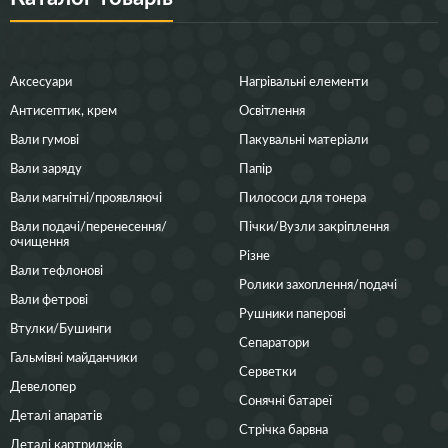
Аксесуари
Нагрівальні елементи
Антисептик, крем
Освітлення
Вали гумові
Пакувальні матеріали
Вали заряду
Папір
Вали магнітні/проявляючі
Пилососи для тонера
Вали подачі/перенесення/
Пічки/Вузли закріплення
очищення
Різне
Вали тефлонові
Ролики захоплення/подачі
Вали фетрові
Рушники паперові
Втулки/Бушинги
Сепаратори
Гальмівні майданчики
Серветки
Девелопер
Сонячні батареї
Деталі апаратів
Стрічка барвна
Деталі картриджів