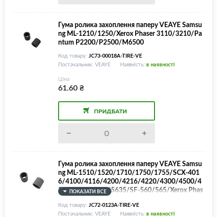
Гума ролика захоплення паперу VEAYE Samsu
ng ML-1210/1250/Xerox Phaser 3110/3210/Pa
ntum P2200/P2500/M6500
Код товару:
JC73-00018A-TIRE-VE
Постачальник: VEAYE
Наявність:
в наявності
Ціна
61.60
₴
ПРИДБАТИ
Гума ролика захоплення паперу VEAYE Samsu
ng ML-1510/1520/1710/1750/1755/SCX-401
6/4100/4116/4200/4216/4220/4300/4500/4
520/4720/5535/5635/SF-560/565/Xerox Phas
ПОКАЗАТИ ВСЕ
er 3115/3120/3121/3130/3150/WorkCentre 3
Код товару:
JC72-0123A-TIRE-VE
119/Pe16/Pe114/Toshiba e-Studio 80S/JC72-0
Постачальник: VEAYE
Наявність:
в наявності
1231A