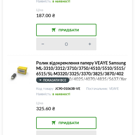
Наявність:
в наявності
Ціна
187.00
₴
ПРИДБАТИ
Ролик відокремлення паперу VEAYE Samsung
ML-3310/3312/3710/3750/4510/5510/5515/
6515/SL-M3320/3325/3370/3825/3870/402
0/4025/SCX-4020/4025/4070/4835/5637/Xer
ПОКАЗАТИ ВСЕ
ox Phaser 3320/3330/WorkCentre 3315/3320/
Код товару:
JC90-01063B-VE
Постачальник: VEAYE
3325/3335/3345/Dell B1260/1265/JC73-0032
Наявність:
в наявності
8A/JC90-01063B/JC90-01032A/022N02677/J
C90-01107A
Ціна
325.60
₴
ПРИДБАТИ