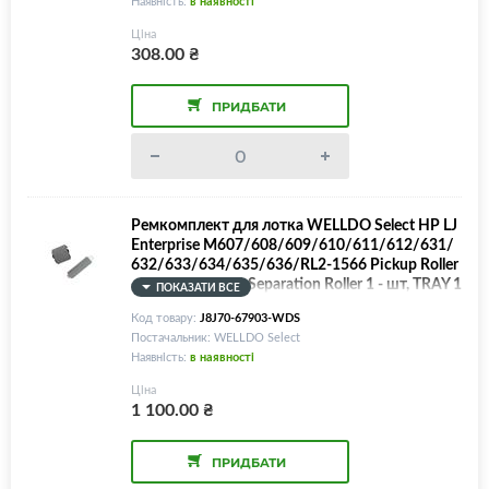
Наявність:
в наявності
Ціна
308.00
₴
ПРИДБАТИ
Ремкомплект для лотка WELLDO Select HP LJ
Enterprise M607/608/609/610/611/612/631/
632/633/634/635/636/RL2-1566 Pickup Roller
- 1 шт, RL2-0079 Separation Roller 1 - шт, TRAY 1
ПОКАЗАТИ ВСЕ
Код товару:
J8J70-67903-WDS
Постачальник: WELLDO Select
Наявність:
в наявності
Ціна
1 100.00
₴
ПРИДБАТИ