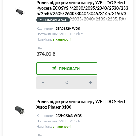
Ролик відокремлення паперу WELLDO Select
Kyocera ECOSYS M2030/2035/2040/2530/253
5/2540/2635/2640/3040/3045/3145/3150/3
540/3550/3560, P2035/2040/2135/2235, PA/
ПОКАЗАТИ ВСЕ
MA 6000/5000/4500/4000/3500/2100, FS-10
Код товару:
2BR06520-WDS
28/1030/1035/1100/1110/1120/1128/1130/
Постачальник: WELLDO Select
1135/1300/1320/1350/1370/2000/2020/210
Наявність:
в наявності
0/3040/3140/3900/3920/4000/4020/4100/4
200/6025/6030, KM-2810/2820, TASKalfa 301
Ціна
0/3050/3500/3501/3510/4012, 2BR06520/2F
374.00
₴
909171/2BR06521/302BR06521/2F909170/3
02NG06120/2NG06120
ПРИДБАТИ
Ролик відокремлення паперу WELLDO Select
Xerox Phaser 3100
Код товару:
022N02363-WDS
Постачальник: WELLDO Select
Наявність:
в наявності
Ціна