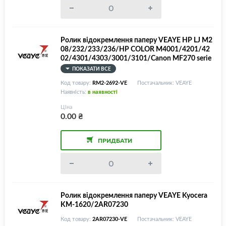
Ролик відокремлення паперу VEAYE HP LJ M2
08/232/233/236/HP COLOR M4001/4201/42
02/4301/4303/3001/3101/Canon MF270 serie
s, RM2-2695
ПОКАЗАТИ ВСЕ
Код товару:
RM2-2692-VE
Постачальник: VEAYE
Наявність:
в наявності
Ціна
0.00
₴
ПРИДБАТИ
Ролик відокремлення паперу VEAYE Kyocera
KM-1620/2AR07230
Код товару:
2AR07230-VE
Постачальник: VEAYE