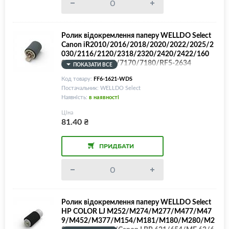
Ролик відокремлення паперу WELLDO Select
Canon iR2010/2016/2018/2020/2022/2025/2
030/2116/2120/2318/2320/2420/2422/160
0/2000/MF7120/7170/7180/RF5-2634
ПОКАЗАТИ ВСЕ
Код товару:
FF6-1621-WDS
Постачальник: WELLDO Select
Наявність:
в наявності
Ціна
81.40
₴
ПРИДБАТИ
Ролик відокремлення паперу WELLDO Select
HP COLOR LJ M252/M274/M277/M477/M47
9/M452/M377/M154/M181/M180/M280/M2