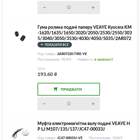
Гума ролика подачі паперу VEAYE Kyocera KM
-1620/1635/1650/2020/2050/2530/2550/303
5/3040/3050/3530/4030/4050/5035/2AR072
20/2AR07230
ПОКАЗАТИ ВСЕ
Код товару:
2AR07220-TIRE-VE
Постачальник: VEAYE
Наявність:
в наявності
Ціна
193.60
₴
ПРИДБАТИ
Муфта електромагнітна валу подачі VEAYE H
P LJ M107/135/137/JC47-00033J
Код товару:
JC47-00033J-VE
Постачальник: VEAYE