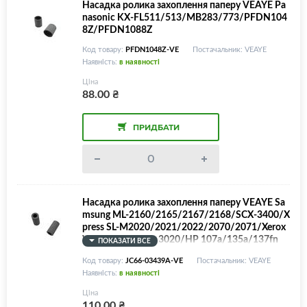
Насадка ролика захоплення паперу VEAYE Pa
nasonic KX-FL511/513/MB283/773/PFDN104
8Z/PFDN1088Z
Код товару:
PFDN1048Z-VE
Постачальник: VEAYE
Наявність:
в наявності
Ціна
88.00
₴
ПРИДБАТИ
Насадка ролика захоплення паперу VEAYE Sa
msung ML-2160/2165/2167/2168/SCX-3400/X
press SL-M2020/2021/2022/2070/2071/Xerox
WC 3025/Phaser 3020/HP 107a/135a/137fn
ПОКАЗАТИ ВСЕ
w/JC66-03439A/130N01757
Код товару:
JC66-03439A-VE
Постачальник: VEAYE
Наявність:
в наявності
Ціна
110.00
₴