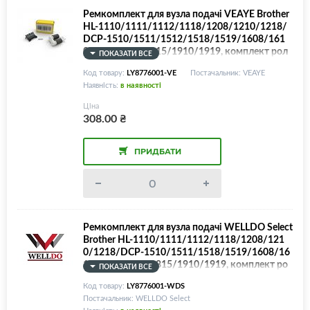
Ремкомплект для вузла подачі VEAYE Brother
HL-1110/1111/1112/1118/1208/1210/1218/
DCP-1510/1511/1512/1518/1519/1608/161
0/MFC-1810/1815/1910/1919, комплект рол
ПОКАЗАТИ ВСЕ
иків + гальмівна площадка
Код товару:
LY8776001-VE
Постачальник: VEAYE
Наявність:
в наявності
Ціна
308.00
₴
ПРИДБАТИ
Ремкомплект для вузла подачі WELLDO Select
Brother HL-1110/1111/1112/1118/1208/121
0/1218/DCP-1510/1511/1518/1519/1608/16
10/MFC-1810/1815/1910/1919, комплект ро
ПОКАЗАТИ ВСЕ
ликів + гальмівна площадка
Код товару:
LY8776001-WDS
Постачальник: WELLDO Select