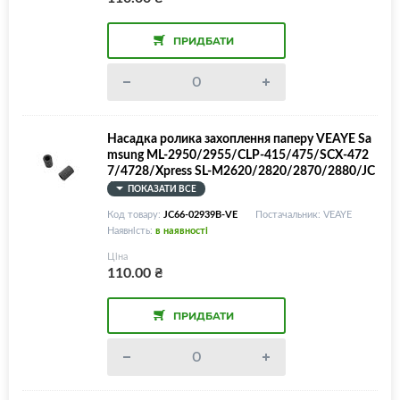
ПРИДБАТИ
Насадка ролика захоплення паперу VEAYE Sa
msung ML-2950/2955/CLP-415/475/SCX-472
7/4728/Xpress SL-M2620/2820/2870/2880/JC
66-02939B
ПОКАЗАТИ ВСЕ
Код товару:
JC66-02939B-VE
Постачальник: VEAYE
Наявність:
в наявності
Ціна
110.00
₴
ПРИДБАТИ