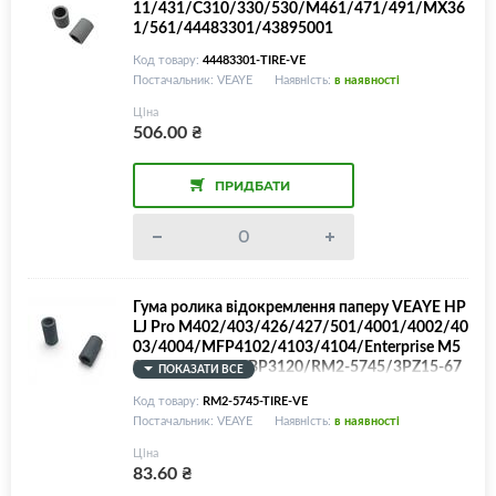
11/431/C310/330/530/M461/471/491/MX36
1/561/44483301/43895001
Код товару:
44483301-TIRE-VE
Постачальник: VEAYE
Наявність:
в наявності
Ціна
506.00
₴
ПРИДБАТИ
Гума ролика відокремлення паперу VEAYE HP
LJ Pro M402/403/426/427/501/4001/4002/40
03/4004/MFP4102/4103/4104/Enterprise M5
06/527/Canon LBP3120/RM2-5745/3PZ15-67
ПОКАЗАТИ ВСЕ
9
Код товару:
RM2-5745-TIRE-VE
Постачальник: VEAYE
Наявність:
в наявності
Ціна
83.60
₴