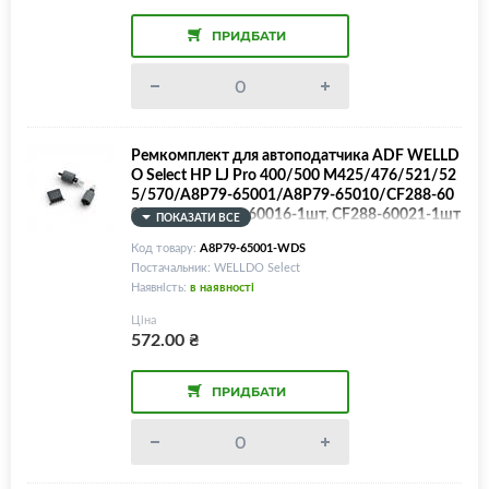
ПРИДБАТИ
Ремкомплект для автоподатчика ADF WELLD
O Select HP LJ Pro 400/500 M425/476/521/52
5/570/A8P79-65001/A8P79-65010/CF288-60
015-1шт, CF288-60016-1шт, CF288-60021-1шт
ПОКАЗАТИ ВСЕ
Код товару:
A8P79-65001-WDS
Постачальник: WELLDO Select
Наявність:
в наявності
Ціна
572.00
₴
ПРИДБАТИ