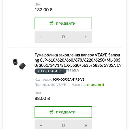
Ціна
132.00
₴
ПРИДБАТИ
Гума ролика захоплення паперу VEAYE Samsu
ng CLP-610/620/660/670/6220/6250/ML-305
0/3051/3471/SCX-5530/5635/5835/5935/JC9
0-00932A/JC66-01168A
ПОКАЗАТИ ВСЕ
Код товару:
JC90-00932A-TIRE-VE
Постачальник: VEAYE
Наявність:
в наявності
Ціна
88.00
₴
ПРИДБАТИ