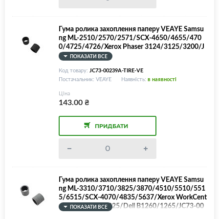
Гума ролика захоплення паперу VEAYE Samsu
ng ML-2510/2570/2571/SCX-4650/4655/470
0/4725/4726/Xerox Phaser 3124/3125/3200/J
C73-00239A
ПОКАЗАТИ ВСЕ
Код товару:
JC73-00239A-TIRE-VE
Постачальник: VEAYE
Наявність:
в наявності
Ціна
143.00
₴
ПРИДБАТИ
Гума ролика захоплення паперу VEAYE Samsu
ng ML-3310/3710/3825/3870/4510/5510/551
5/6515/SCX-4070/4835/5637/Xerox WorkCent
re 3315/3320/3325/Dell B1260/1265/JC73-00
ПОКАЗАТИ ВСЕ
328A