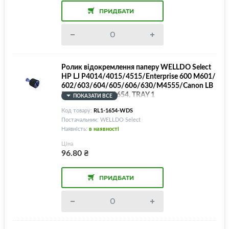
ПРИДБАТИ
Ролик відокремлення паперу WELLDO Select
HP LJ P4014/4015/4515/Enterprise 600 M601/
602/603/604/605/606/630/M4555/Canon LB
P351/352/RL1-1654, TRAY 1
ПОКАЗАТИ ВСЕ
Код товару:
RL1-1654-WDS
Постачальник: WELLDO Select
Наявність:
в наявності
Ціна
96.80
₴
ПРИДБАТИ