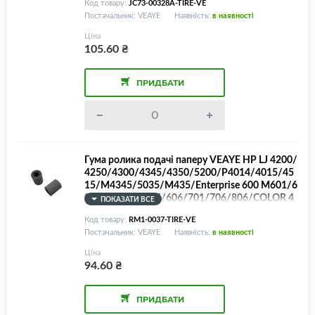
Код товару:
JC73-00328A-TIRE-VE
Постачальник: VEAYE
Наявність:
в наявності
Ціна
105.60
₴
ПРИДБАТИ
Гума ролика подачі паперу VEAYE HP LJ 4200/
4250/4300/4345/4350/5200/P4014/4015/45
15/M4345/5035/M435/Enterprise 600 M601/6
02/603/604/605/606/701/706/806/COLOR 4
ПОКАЗАТИ ВСЕ
700/4730/CP3525/4005/6015/CM4730/603
Код товару:
RM1-0037-TIRE-VE
0/6040, Canon LBP351/352/Q7829-67925
Постачальник: VEAYE
Наявність:
в наявності
Ціна
94.60
₴
ПРИДБАТИ