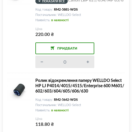
81/M551/M577/Canon LBP 621/654/MF 63/6
ПОКАЗАТИ ВСЕ
34/731/733/735/MF643/MF645/MF742/RM2
Код товару:
RM2-5881-WDS
-5881/RM2-5881, TRAY 2
Постачальник: WELLDO Select
Наявність:
в наявності
Ціна
220.00
₴
ПРИДБАТИ
Ролик відокремлення паперу WELLDO Select
HP LJ P4014/4015/4515/Enterprise 600 M601/
602/603/604/605/606/630
Код товару:
RM2-5642-WDS
Постачальник: WELLDO Select
Наявність:
в наявності
Ціна
118.80
₴