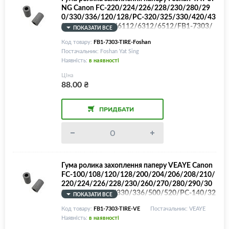
NG Canon FC-220/224/226/228/230/280/29
0/330/336/120/128/PC-320/325/330/420/43
0/860/NP-6012/6112/6312/6512/FB1-7303/
ПОКАЗАТИ ВСЕ
FB1-9766
Код товару:
FB1-7303-TIRE-Foshan
Постачальник: Foshan Yat Sing
Наявність:
в наявності
Ціна
88.00
₴
ПРИДБАТИ
Гума ролика захоплення паперу VEAYE Canon
FC-100/108/120/128/200/204/206/208/210/
220/224/226/228/230/260/270/280/290/30
0/310/320/325/330/336/500/520/PC-140/32
ПОКАЗАТИ ВСЕ
0/325/330/420/425/430/720/740/760/770/7
Код товару:
FB1-7303-TIRE-VE
Постачальник: VEAYE
80/790/860/880/890/920/921/940/941/950/
Наявність:
в наявності
960/980/981/NP-2020/2120/6012/6112/621