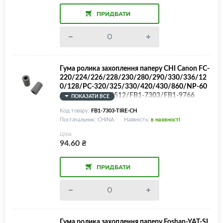
ПРИДБАТИ
Гума ролика захоплення паперу CHI Canon FC-
220/224/226/228/230/280/290/330/336/12
0/128/PC-320/325/330/420/430/860/NP-60
12/6112/6312/6512/FB1-7303/FB1-9766
ПОКАЗАТИ ВСЕ
Код товару:
FB1-7303-TIRE-CH
Постачальник: CHINA
Наявність:
в наявності
Ціна
94.60
₴
ПРИДБАТИ
Гума ролика захоплення паперу Foshan-YAT-SI