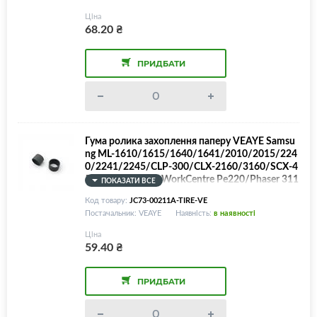
Ціна
68.20
₴
ПРИДБАТИ
Гума ролика захоплення паперу VEAYE Samsu
ng ML-1610/1615/1640/1641/2010/2015/224
0/2241/2245/CLP-300/CLX-2160/3160/SCX-4
521/4321/Xerox WorkCentre Pe220/Phaser 311
ПОКАЗАТИ ВСЕ
7/3122/6110/Toshiba e-Studio 200s/JC73-0030
Код товару:
JC73-00211A-TIRE-VE
2/JC73-00211A/130N01409/130N01424/130
Постачальник: VEAYE
Наявність:
в наявності
N01571/130N01416
Ціна
59.40
₴
ПРИДБАТИ