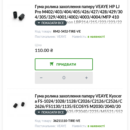
Гума ролика захоплення паперу VEAYE HP LJ
Pro M402/403/404/405/426/427/428/429/30
4/305/329/4001/4002/4003/4004/MFP 410
2/4103/4104, Canon LBP214/215/222/223/22
ПОКАЗАТИ ВСЕ
5/226/227/228/1238/MF441/442/443/445/4
Код товару:
RM2-5452-TIRE-VE
46/448/449/3PZ15-67965
Постачальник: VEAYE
Наявність:
в наявності
Ціна
110.00
₴
ПРИДБАТИ
Гума ролика захоплення паперу VEAYE Kyocer
a FS-1024/1028/1128/C2026/C2126/C2526/C
2626/FS1130/1135/ECOSYS M2030/2040/20
35/2135/2530/2635/P2040/2235/M5521/552
ПОКАЗАТИ ВСЕ
6/M6026/6526/P5021/5026/KM-1810/2820/
Код товару:
36211110-TIRE-VE
36211110
Постачальник: VEAYE
Наявність:
в наявності