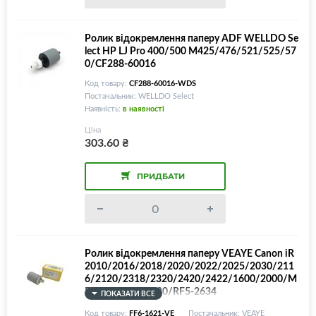
Ролик відокремлення паперу ADF WELLDO Se
lect HP LJ Pro 400/500 M425/476/521/525/57
0/CF288-60016
Код товару:
CF288-60016-WDS
Постачальник: WELLDO Select
Наявність:
в наявності
Ціна
303.60
₴
ПРИДБАТИ
Ролик відокремлення паперу VEAYE Canon iR
2010/2016/2018/2020/2022/2025/2030/211
6/2120/2318/2320/2420/2422/1600/2000/M
F7120/7170/7180/RF5-2634
ПОКАЗАТИ ВСЕ
Код товару:
FF6-1621-VE
Постачальник: VEAYE