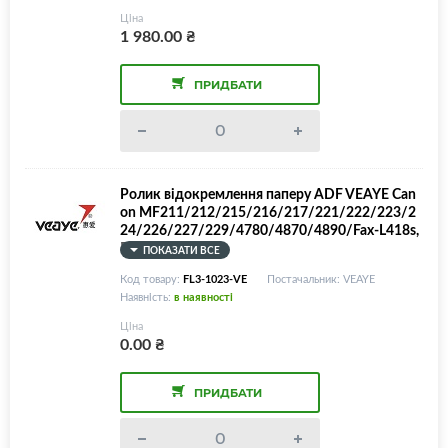
Ціна
1 980.00
₴
ПРИДБАТИ
Ролик відокремлення паперу ADF VEAYE Can
on MF211/212/215/216/217/221/222/223/2
24/226/227/229/4780/4870/4890/Fax-L418s,
FL3-1023
ПОКАЗАТИ ВСЕ
Код товару:
FL3-1023-VE
Постачальник: VEAYE
Наявність:
в наявності
Ціна
0.00
₴
ПРИДБАТИ