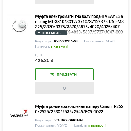
Муфта електромагнітна валу подачі VEAYE Sa
msung ML-3310/3312/3710/3712/3750/SL-M3
325/3370/3375/3870/3875/4020/4025/407
0/4075/5370/SCX-4833/5637/5737/JC47-000
ПОКАЗАТИ ВСЕ
33A
Код товару:
JC47-00033A-VE
Постачальник: VEAYE
Наявність:
в наявності
Ціна
426.80
₴
ПРИДБАТИ
Муфта ролика захоплення паперу Canon iR252
0/2525/2530/2535/2545/FC9-1022
Код товару:
FC9-1022-ORIGINAL
Постачальник: VEAYE
Наявність:
в наявності