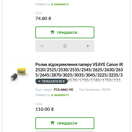
Наявність:
в наявності
Ціна
74.80
₴
ПРИДБАТИ
Ролик відокремлення паперу VEAYE Canon iR
2520/2525/2530/2535/2545/2625/2630/263
5/2645/2870/3025/3035/3045/3225/3235/3
245/3530/3570/4570/1730/1740/1750/223
ПОКАЗАТИ ВСЕ
0/2270/iR-C2380/2570/2620/3080/3170/320
Код товару:
FC6-6661-VE
Постачальник: VEAYE
0/3220/3580/CLC3200/FC6-6661
Наявність:
в наявності
Ціна
110.00
₴
ПРИДБАТИ