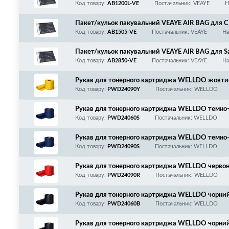
1320/P2014/2015/2035/2055, BLACK, H002, 6 
Код товару:
AB1200L-VE
Постачальник: VEAYE
Н
Пакет/кульок пакувальний VEAYE AIR BAG дл
LACK, 5 секцій, подібний оригінальній упаковці!
Код товару:
AB1505-VE
Постачальник: VEAYE
На
Пакет/кульок пакувальний VEAYE AIR BAG для 
мм
Код товару:
AB2850-VE
Постачальник: VEAYE
На
Рукав для тонерного картриджа WELLDO жовтий,
метрів
Код товару:
PWD24090Y
Постачальник: WELLDO
Рукав для тонерного картриджа WELLDO темно-си
50 метрів
Код товару:
PWD24060S
Постачальник: WELLDO
Рукав для тонерного картриджа WELLDO темно-си
65 метрів
Код товару:
PWD24090S
Постачальник: WELLDO
Рукав для тонерного картриджа WELLDO червоний
метрів
Код товару:
PWD24090R
Постачальник: WELLDO
Рукав для тонерного картриджа WELLDO чорний, 
етрів
Код товару:
PWD24060B
Постачальник: WELLDO
Рукав для тонерного картриджа WELLDO чорний, 