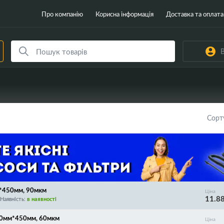
Про компанію
Корисна інформація
Доставка та оплата
В
Сорт
м*450мм, 90мкм
Ціна
11.8
Наявність:
в наявності
240мм*450мм, 60мкм
Ціна