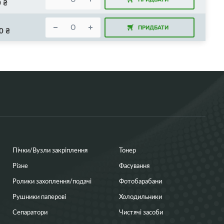
0
₴
ПРИДБАТИ
0
₴
Пічки/Вузли закріплення
Тонер
Різне
Фасування
Ролики захоплення/подачі
Фотобарабани
Рушники паперові
Холодильники
Сепаратори
Чистячі засоби