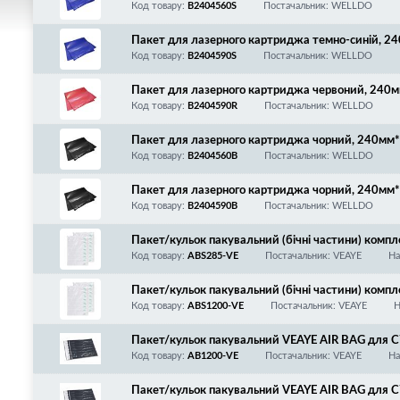
Код товару:
B2404560S
Постачальник: WELLDO
Пакет для лазерного картриджа темно-синій, 
Код товару:
B2404590S
Постачальник: WELLDO
Пакет для лазерного картриджа червоний, 240
Код товару:
B2404590R
Постачальник: WELLDO
Пакет для лазерного картриджа чорний, 240мм
Код товару:
B2404560B
Постачальник: WELLDO
Пакет для лазерного картриджа чорний, 240мм
Код товару:
B2404590B
Постачальник: WELLDO
Пакет/кульок пакувальний (бічні частини) ко
A/278A/285A, WHITE, 7 секцій, 200мм*240мм
Код товару:
ABS285-VE
Постачальник: VEAYE
На
Пакет/кульок пакувальний (бічні частини) ко
15A/2613A/EP22/25/26/27/Samsung 1210/1510
Код товару:
ABS1200-VE
Постачальник: VEAYE
Н
Пакет/кульок пакувальний VEAYE AIR BAG д
HP LJ 1200/1300/1100/1160/1320/5L/6L/P201
Код товару:
AB1200-VE
Постачальник: VEAYE
На
10/4116/4216, BLACK, H008, 8 секцій, УНІВЕР
Пакет/кульок пакувальний VEAYE AIR BAG дл