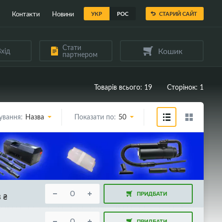
Контакти
Новини
УКР
РОС
СТАРИЙ САЙТ
Стати
Кошик
хід
партнером
Товарів всього: 19
Сторінок: 1
ування:
Назва
Показати по:
50
ПРИДБАТИ
8
₴
ПРИДБАТИ