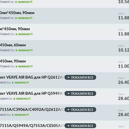
10.5
Наявність:
в наявності
240мм*450мм, 90мкм
Ціна
11.8
Наявність:
в наявності
мм*450мм, 90мкм
Ціна
11.8
Наявність:
в наявності
*450мм, 60мкм
Ціна
10.1
Наявність:
в наявності
*450мм, 90мкм
Ціна
11.0
Наявність:
в наявності
мплект VEAYE AIR BAG для HP Q2612A/FX10/35/36A/88
ПОКАЗАТИ ВСЕ
Ціна
26.4
явність:
в наявності
мплект VEAYE AIR BAG для HP Q5949A/3906A/4092A/71
ПОКАЗАТИ ВСЕ
Ціна
28.6
/1710/4016/4116, WHITE, 8 секцій, 200мм*270мм
аявність:
в наявності
ля C7115A/C3906A/C4092A/Q2612A/Q5949A/Q7553A/
ПОКАЗАТИ ВСЕ
Ціна
28.6
4/2015/Canon EP-22/25/26/27/Samsung ML-1210/17
явність:
в наявності
САЛЬНИЙ! 41*27 см
я C7115A/Q5949A/Q7553A/CE505A/HP LJ 1200/1160/
ПОКАЗАТИ ВСЕ
Ціна