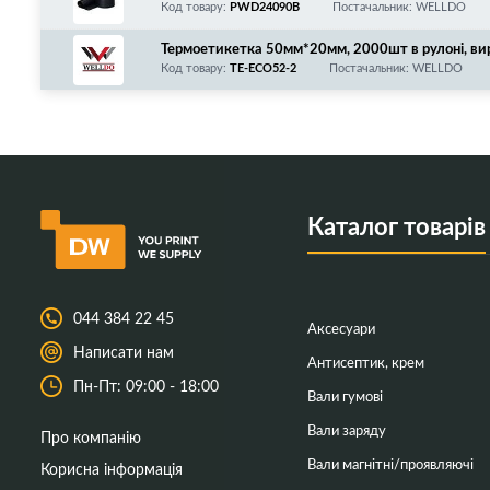
етрів
Код товару:
PWD24090B
Постачальник: WELLDO
Термоетикетка 50мм*20мм, 2000шт в рулоні, вир
Код товару:
TE-ECO52-2
Постачальник: WELLDO
Каталог товарів
044 384 22 45
Аксесуари
Написати нам
Антисептик, крем
Пн-Пт: 09:00 - 18:00
Вали гумові
Вали заряду
Про компанію
Вали магнітні/проявляючі
Корисна інформація