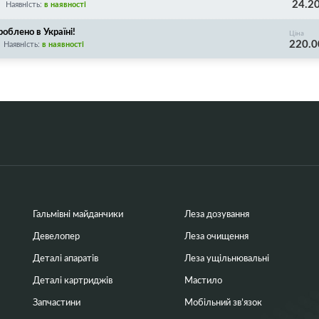
24.2
Наявність:
в наявності
облено в Україні!
Ціна
220.0
Наявність:
в наявності
Гальмівні майданчики
Леза дозування
Девелопер
Леза очищення
Деталі апаратів
Леза ущільнювальні
Деталі картриджів
Мастило
Запчастини
Мобільний зв’язок