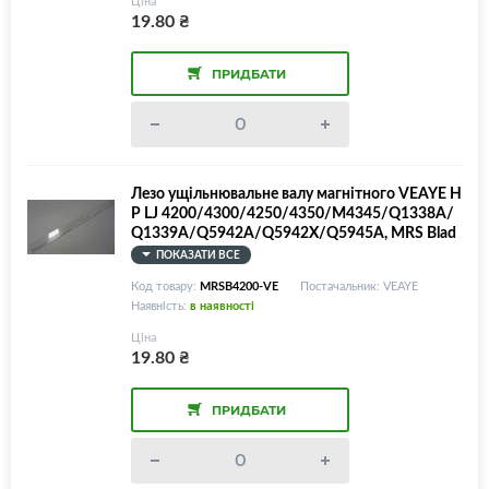
Ціна
19.80
₴
ПРИДБАТИ
Лезо ущільнювальне валу магнітного VEAYE H
P LJ 4200/4300/4250/4350/M4345/Q1338A/
Q1339A/Q5942A/Q5942X/Q5945A, MRS Blad
e
ПОКАЗАТИ ВСЕ
Код товару:
MRSB4200-VE
Постачальник: VEAYE
Наявність:
в наявності
Ціна
19.80
₴
ПРИДБАТИ