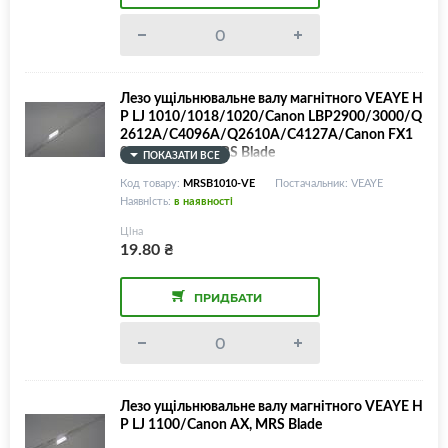
Лезо ущільнювальне валу магнітного VEAYE H
P LJ 1010/1018/1020/Canon LBP2900/3000/Q
2612A/C4096A/Q2610A/C4127A/Canon FX1
0/Canon 703, MRS Blade
ПОКАЗАТИ ВСЕ
Код товару:
MRSB1010-VE
Постачальник: VEAYE
Наявність:
в наявності
Ціна
19.80
₴
ПРИДБАТИ
Лезо ущільнювальне валу магнітного VEAYE H
P LJ 1100/Canon AX, MRS Blade