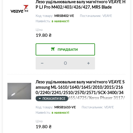
Лезо ущільнювальне валу магнітного VEAYE H
P LJ Pro M402/403/426/427, MRS Blade
Код товару:
MRSB402-VE
Постачальник: VEAYE
Наявність:
в наявності
Ціна
19.80
₴
ПРИДБАТИ
Лезо ущільнювальне валу магнітного VEAYE S
amsung ML-1610/1640/1645/2010/2015/216
0/2240/2241/2510/2570/2571/SCX-3400/34
05/3407/4650/4655/4725/Xerox Phaser 3117/
ПОКАЗАТИ ВСЕ
3122/3124/3125/3200, MRS Blade
Код товару:
MRSB1610-VE
Постачальник: VEAYE
Наявність:
в наявності
Ціна
19.80
₴