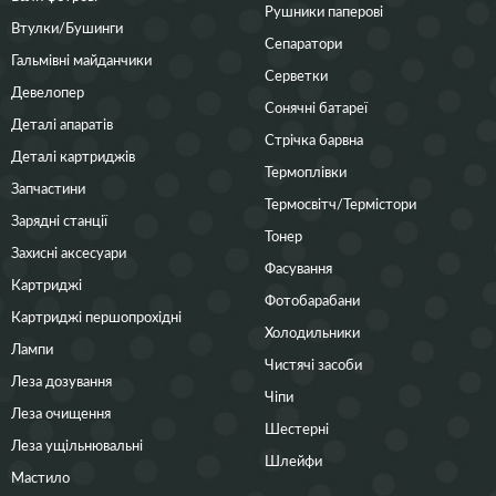
Рушники паперові
Втулки/Бушинги
Сепаратори
Гальмівні майданчики
Серветки
Девелопер
Сонячні батареї
Деталі апаратів
Стрічка барвна
Деталі картриджів
Термоплівки
Запчастини
Термосвітч/Термістори
Зарядні станції
Тонер
Захисні аксесуари
Фасування
Картриджі
Фотобарабани
Картриджі першопрохідні
Холодильники
Лампи
Чистячі засоби
Леза дозування
Чіпи
Леза очищення
Шестерні
Леза ущільнювальні
Шлейфи
Мастило