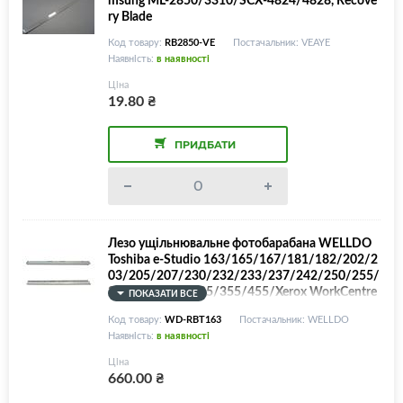
ry Blade
Код товару:
RB2850-VE
Постачальник: VEAYE
Наявність:
в наявності
Ціна
19.80
₴
ПРИДБАТИ
Лезо ущільнювальне фотобарабана WELLDO
Toshiba e-Studio 163/165/167/181/182/202/2
03/205/207/230/232/233/237/242/250/255/
280/282/283/305/355/455/Xerox WorkCentre
ПОКАЗАТИ ВСЕ
Pro 416/421, Recovery Blade!
Код товару:
WD-RBT163
Постачальник: WELLDO
Наявність:
в наявності
Ціна
660.00
₴