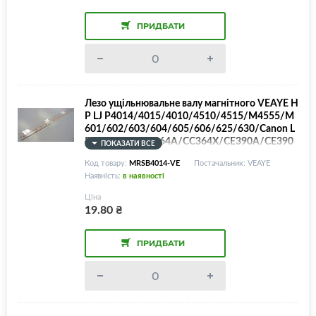
ПРИДБАТИ
Лезо ущільнювальне валу магнітного VEAYE H
P LJ P4014/4015/4010/4510/4515/M4555/M
601/602/603/604/605/606/625/630/Canon L
BP351/352/CC364A/CC364X/CE390A/CE390
ПОКАЗАТИ ВСЕ
X/CF281A/CF281X/Canon 039/039H, MRS Bla
Код товару:
MRSB4014-VE
Постачальник: VEAYE
de
Наявність:
в наявності
Ціна
19.80
₴
ПРИДБАТИ