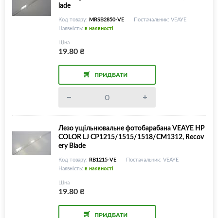
lade
Код товару:
MRSB2850-VE
Постачальник: VEAYE
Наявність:
в наявності
Ціна
19.80
₴
ПРИДБАТИ
Лезо ущільнювальне фотобарабана VEAYE HP
COLOR LJ CP1215/1515/1518/CM1312, Recov
ery Blade
Код товару:
RB1215-VE
Постачальник: VEAYE
Наявність:
в наявності
Ціна
19.80
₴
ПРИДБАТИ