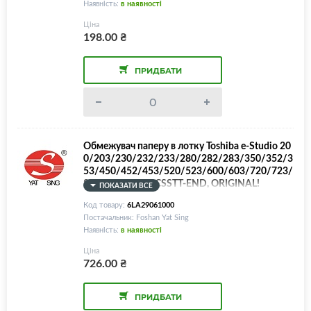
Наявність:
в наявності
Ціна
198.00
₴
ПРИДБАТИ
Обмежувач паперу в лотку Toshiba e-Studio 20
0/203/230/232/233/280/282/283/350/352/3
53/450/452/453/520/523/600/603/720/723/
850/853, WALL-CSSTT-END, ORIGINAL!
ПОКАЗАТИ ВСЕ
Код товару:
6LA29061000
Постачальник: Foshan Yat Sing
Наявність:
в наявності
Ціна
726.00
₴
ПРИДБАТИ