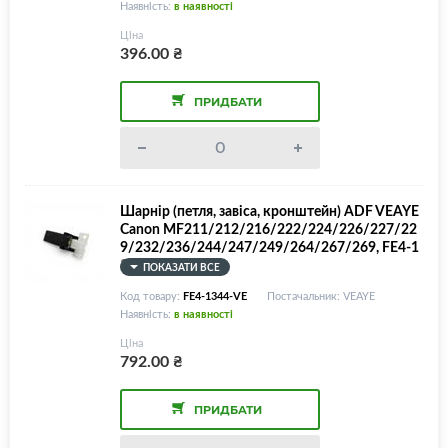
Наявність:
в наявності
Ціна
396.00
₴
ПРИДБАТИ
Шарнір (петля, завіса, кронштейн) ADF VEAYE
Canon MF211/212/216/222/224/226/227/22
9/232/236/244/247/249/264/267/269, FE4-1
344
ПОКАЗАТИ ВСЕ
Код товару:
FE4-1344-VE
Постачальник: VEAYE
Наявність:
в наявності
Ціна
792.00
₴
ПРИДБАТИ