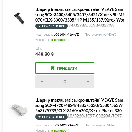
Шарнір (петля, завіса, кронштейн) VEAYE Sam
sung SCX-3400/3405/3407/3421/Xpress SL-M2
070/CLX-3300/3305/HP M135/137/Xerox Wor
kCentre 3025/JC93-00528A/JC93-00529A
ПОКАЗАТИ ВСЕ
Код товару:
JC61-04441A-VE
Постачальник: VEAYE
Наявність:
в наявності
Ціна
448.80
₴
ПРИДБАТИ
Шарнір (петля, завіса, кронштейн) VEAYE Sam
sung SCX-4720/4824/4835/5330/5530/5637/
5639/5739/CLX-3160/6200/Xerox Phaser 330
0/WorkCentre 3210/3220/JC97-03220A/JC97-
ПОКАЗАТИ ВСЕ
02779A/JC97-01707
Код товару:
JC97-02779A-VE
Постачальник: VEAYE
Наявність:
в наявності