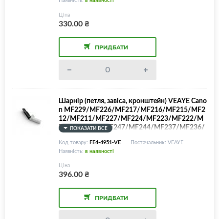
Ціна
330.00
₴
ПРИДБАТИ
Шарнір (петля, завіса, кронштейн) VEAYE Cano
n MF229/MF226/MF217/MF216/MF215/MF2
12/MF211/MF227/MF224/MF223/MF222/M
F221/MF249/MF247/MF244/MF237/MF236/
ПОКАЗАТИ ВСЕ
MF232/MF231/MF4410/MF4412/MF4420/M
Код товару:
FE4-4951-VE
Постачальник: VEAYE
F4430/MF4450/MF4452/MF4453/MF4550/M
Наявність:
в наявності
F4553/MF4554/MF4570/MF4580/MF4720/M
F4730/MF4750/MF4770/MF4820/MF4830/M
Ціна
F4870/MF4880/MF4890/FE4-4951/ FE4-495
396.00
₴
2/FE2-K710 /FM2-C066/FC0-1638/FC0-1637
ПРИДБАТИ