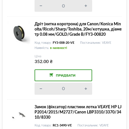
Дріт (нитка коротрона) для Canon/Konica Min
olta/Ricoh/Sharp/Toshiba, 20м/котушка, діаме
тр 0.08 мм/GOLD/Grade B/FY3-00820
Код товару:
FY3-008-20-VE
Постачальник: VEAYE
Наявність:
в наявності
Ціна
352.00
₴
ПРИДБАТИ
Замок (фіксатор) пластини лотка VEAYE HP LJ
P2014/2015/M2727/Canon LBP3310/3370/34
10/8330
Код товару:
RC1-3490-VE
Постачальник: VEAYE