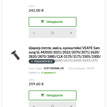
Ціна
242.00
₴
ПРИДБАТИ
Шарнір (петля, завіса, кронштейн) VEAYE Sam
sung SL-M2020/2021/2022/2070/2071/2620/
2820/2870/2880/CLX-3170/3175/3305/3300/
4175/8330/SCX-4600/4623/4650/4655/472
ПОКАЗАТИ ВСЕ
7/4728/4729/4833/Xerox WorkCentre 3315/JC
Код товару:
JC97-03190A-VE
Постачальник: VEAYE
97-03191A/JC97-04194A
Наявність:
в наявності
Ціна
259.60
₴
ПРИДБАТИ