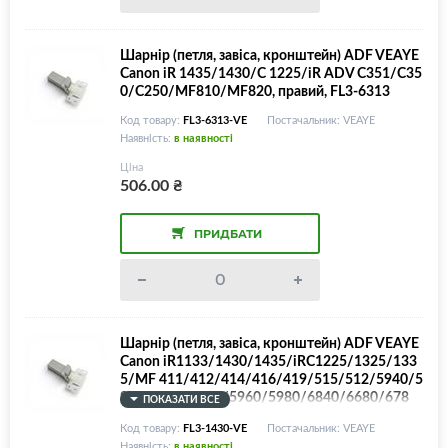
Шарнір (петля, завіса, кронштейн) ADF VEAYE
Canon iR 1435/1430/C 1225/iR ADV C351/C35
0/C250/MF810/MF820, правий, FL3-6313
Код товару:
FL3-6313-VE
Постачальник: VEAYE
Наявність:
в наявності
Ціна
506.00
₴
ПРИДБАТИ
Шарнір (петля, завіса, кронштейн) ADF VEAYE
Canon iR1133/1430/1435/iRC1225/1325/133
5/MF 411/412/414/416/419/515/512/5940/5
930/5940/5950/5960/5980/6840/6680/678
ПОКАЗАТИ ВСЕ
0/6880, FL3-2453/FL3-1430
Код товару:
FL3-1430-VE
Постачальник: VEAYE
Наявність:
в наявності