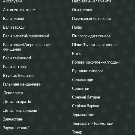
Аксесуари
Нагрівальні елементи
Антисептик, крем
Освітлення
Вали гумові
Пакувальні матеріали
Вали заряду
Папір
Вали магнітні/проявляючі
Пилососи для тонера
Вали подачі/перенесення/
Пічки/Вузли закріплення
очищення
Різне
Вали тефлонові
Ролики захоплення/подачі
Вали фетрові
Рушники паперові
Втулки/Бушинги
Сепаратори
Гальмівні майданчики
Серветки
Девелопер
Сонячні батареї
Деталі апаратів
Стрічка барвна
Деталі картриджів
Термоплівки
Запчастини
Термосвітч/Термістори
Зарядні станції
Тонер