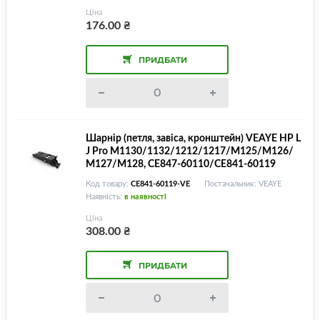
Ціна
176.00
₴
ПРИДБАТИ
Шарнір (петля, завіса, кронштейн) VEAYE HP L
J Pro M1130/1132/1212/1217/M125/M126/
M127/M128, CE847-60110/CE841-60119
Код товару:
CE841-60119-VE
Постачальник: VEAYE
Наявність:
в наявності
Ціна
308.00
₴
ПРИДБАТИ