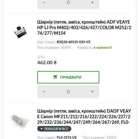
Шарнір (петля, завіса, кронштейн) ADF VEAYE
HP LJ Pro M402/403/426/427/COLOR M252/2
74/277/M154
Код товару:
B3Q10-60125-033-VE
Постачальник: VEAYE
Наявність:
в наявності
Ціна
462.00
₴
ПРИДБАТИ
Шарнір (петля, завіса, кронштейн) DADF VEAY
E Canon MF211/212/216/222/224/226/227/2
29/232/236/244/247/249/264/267/269, FL0-
3573
ПОКАЗАТИ ВСЕ
Код товару:
FL0-3573-VE
Постачальник: VEAYE