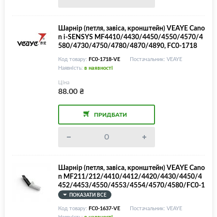
Шарнір (петля, завіса, кронштейн) VEAYE Cano
n i-SENSYS MF4410/4430/4450/4550/4570/4
580/4730/4750/4780/4870/4890, FC0-1718
Код товару:
FC0-1718-VE
Постачальник: VEAYE
Наявність:
в наявності
Ціна
88.00
₴
ПРИДБАТИ
Шарнір (петля, завіса, кронштейн) VEAYE Cano
n MF211/212/4410/4412/4420/4430/4450/4
452/4453/4550/4553/4554/4570/4580/FC0-1
637-000000
ПОКАЗАТИ ВСЕ
Код товару:
FC0-1637-VE
Постачальник: VEAYE
Наявність:
в наявності