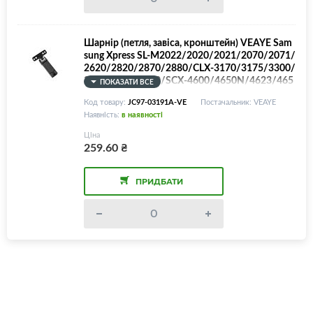
Шарнір (петля, завіса, кронштейн) VEAYE Sam
sung Xpress SL-M2022/2020/2021/2070/2071/
2620/2820/2870/2880/CLX-3170/3175/3300/
3305/4175/8330/SCX-4600/4650N/4623/465
ПОКАЗАТИ ВСЕ
5/4727/4728/4729/4833/Xerox WorkCentre 33
Код товару:
JC97-03191A-VE
Постачальник: VEAYE
15/JC97-03191A/JC97-04194A/JC97-03190A/
Наявність:
в наявності
003N01102/003N01117
Ціна
259.60
₴
ПРИДБАТИ