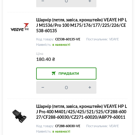
Шарнір (петля, завіса, кронштейн) VEAYE HP L
J M1536/Pro 100 M175/176/177/225/226/CE
538-60135
Код товару:
CE538-60135-VE
Постачальник: VEAYE
Наявність:
в наявності
Ціна
180.40
₴
ПРИДБАТИ
Шарнір (петля, завіса, кронштейн) VEAYE HP L
J Pro 400 M401/425/425/521/525/CF288-600
27/CF288-60030/CZ271-60020/A8P79-60011
Код товару:
CF288-60030-VE
Постачальник: VEAYE
Наявність:
в наявності