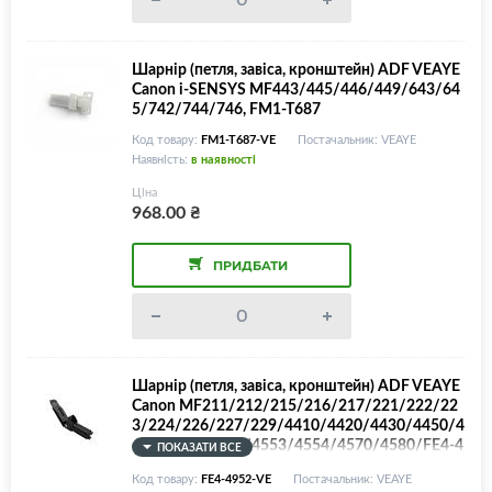
Шарнір (петля, завіса, кронштейн) ADF VEAYE
Canon i-SENSYS MF443/445/446/449/643/64
5/742/744/746, FM1-T687
Код товару:
FM1-T687-VE
Постачальник: VEAYE
Наявність:
в наявності
Ціна
968.00
₴
ПРИДБАТИ
Шарнір (петля, завіса, кронштейн) ADF VEAYE
Canon MF211/212/215/216/217/221/222/22
3/224/226/227/229/4410/4420/4430/4450/4
452/4453/4550/4553/4554/4570/4580/FE4-4
ПОКАЗАТИ ВСЕ
951/FE4-4952/ FC0-1637/FC0-1638/FE2-K710
Код товару:
FE4-4952-VE
Постачальник: VEAYE