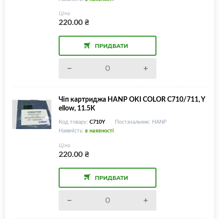
Ціна
220.00
₴
ПРИДБАТИ
Чіп картриджа HANP OKI COLOR C710/711, Y
ellow, 11.5K
Код товару:
C710Y
Постачальник: HANP
Наявність:
в наявності
Ціна
220.00
₴
ПРИДБАТИ