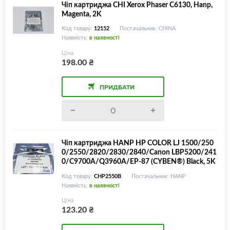
Чіп картриджа CHI Xerox Phaser C6130, Hanp,
Magenta, 2K
Код товару:
12152
Постачальник: CHINA
Наявність:
в наявності
Ціна
198.00
₴
ПРИДБАТИ
Чіп картриджа HANP HP COLOR LJ 1500/250
0/2550/2820/2830/2840/Canon LBP5200/241
0/C9700A/Q3960A/EP-87 (CYBEN®) Black, 5K
Код товару:
CHP2550B
Постачальник: HANP
Наявність:
в наявності
Ціна
123.20
₴