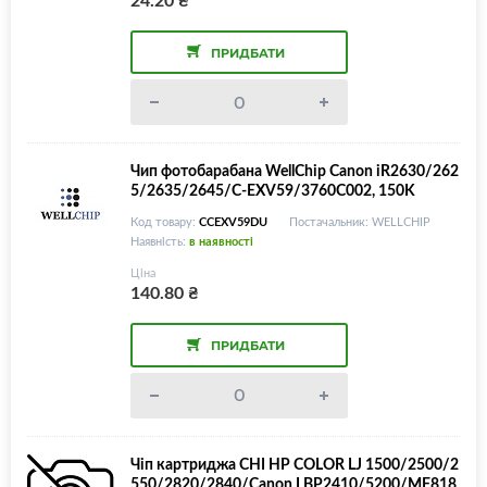
ПРИДБАТИ
Чип фотобарабана WellChip Canon iR2630/262
5/2635/2645/C-EXV59/3760C002, 150K
Код товару:
CCEXV59DU
Постачальник: WELLCHIP
Наявність:
в наявності
Ціна
140.80
₴
ПРИДБАТИ
Чіп картриджа CHI HP COLOR LJ 1500/2500/2
550/2820/2840/Canon LBP2410/5200/MF818