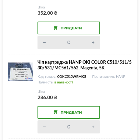
Ціна
352.00
₴
ПРИДБАТИ
Чіп картриджа HANP OKI COLOR C510/511/5
30/531/MC561/562, Magenta, 5K
Код товару:
COKC510WRMK5
Постачальник: HANP
Наявність:
в наявності
Ціна
286.00
₴
ПРИДБАТИ