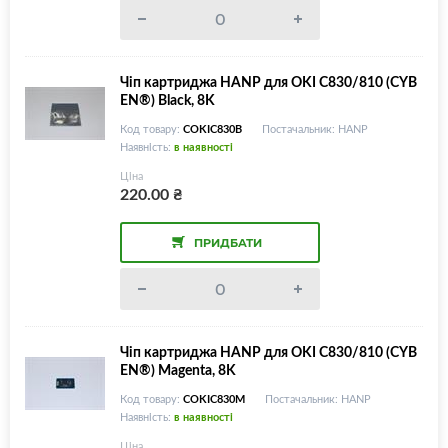
Чіп картриджа HANP для OKI C830/810 (CYB
EN®) Black, 8K
Код товару:
COKIC830B
Постачальник: HANP
Наявність:
в наявності
Ціна
220.00
₴
ПРИДБАТИ
Чіп картриджа HANP для OKI C830/810 (CYB
EN®) Magenta, 8K
Код товару:
COKIC830M
Постачальник: HANP
Наявність:
в наявності
Ціна