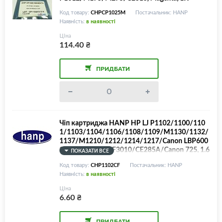
Код товару:
CHPCP1025M
Постачальник: HANP
Наявність:
в наявності
Ціна
114.40
₴
ПРИДБАТИ
Чіп картриджа HANP HP LJ P1102/1100/110
1/1103/1104/1106/1108/1109/M1130/1132/
1137/M1210/1212/1214/1217/Canon LBP600
0/6020/6030/MF3010/CE285A/Canon 725, 1.6
ПОКАЗАТИ ВСЕ
K
Код товару:
CHP1102CF
Постачальник: HANP
Наявність:
в наявності
Ціна
6.60
₴
ПРИДБАТИ