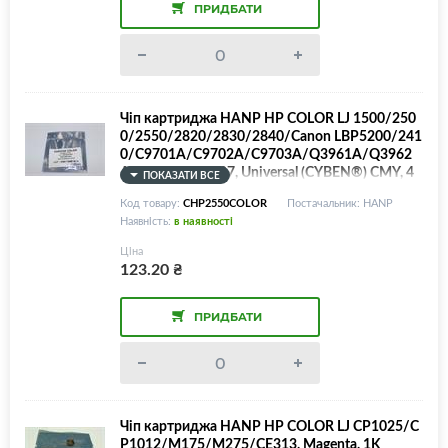
ПРИДБАТИ
Чіп картриджа HANP HP COLOR LJ 1500/250
0/2550/2820/2830/2840/Canon LBP5200/241
0/C9701A/C9702A/C9703A/Q3961A/Q3962
A/Q3963A/EP-87, Universal (CYBEN®) CMY, 4
ПОКАЗАТИ ВСЕ
K
Код товару:
CHP2550COLOR
Постачальник: HANP
Наявність:
в наявності
Ціна
123.20
₴
ПРИДБАТИ
Чіп картриджа HANP HP COLOR LJ CP1025/C
P1012/M175/M275/CE313, Magenta, 1K