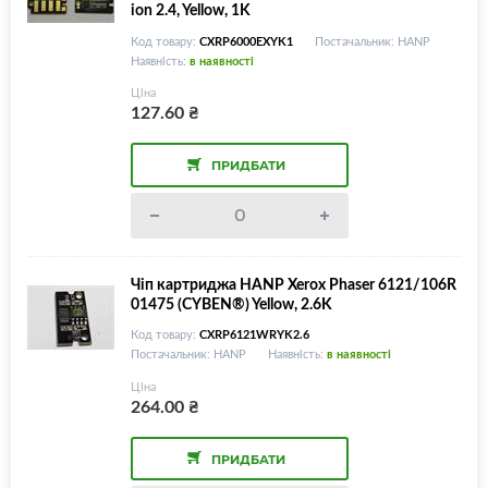
ion 2.4, Yellow, 1K
Код товару:
CXRP6000EXYK1
Постачальник: HANP
Наявність:
в наявності
Ціна
127.60
₴
ПРИДБАТИ
Чіп картриджа HANP Xerox Phaser 6121/106R
01475 (CYBEN®) Yellow, 2.6K
Код товару:
CXRP6121WRYK2.6
Постачальник: HANP
Наявність:
в наявності
Ціна
264.00
₴
ПРИДБАТИ