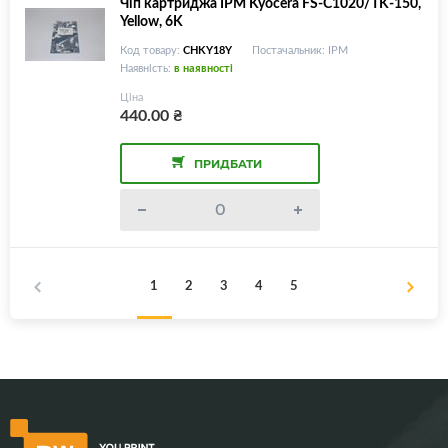
Чіп картриджа IPM Kyocera FS-C1020/TK-150,
Yellow, 6K
Код товару:
CHKY18Y
Постачальник: IPM
Наявність:
в наявності
Ціна
440.00
₴
ПРИДБАТИ
1
2
3
4
5