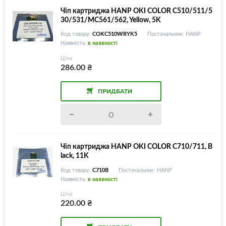
Чіп картриджа HANP OKI COLOR C510/511/5
30/531/MC561/562, Yellow, 5K
Код товару:
COKC510WRYK5
Постачальник: HANP
Наявність:
в наявності
Ціна
286.00
₴
ПРИДБАТИ
Чіп картриджа HANP OKI COLOR C710/711, B
lack, 11K
Код товару:
C710B
Постачальник: HANP
Наявність:
в наявності
Ціна
220.00
₴