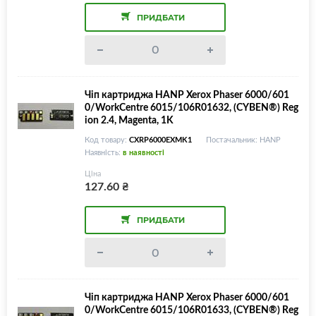
ПРИДБАТИ
Чіп картриджа HANP Xerox Phaser 6000/601
0/WorkCentre 6015/106R01632, (CYBEN®) Reg
ion 2.4, Magenta, 1K
Код товару:
CXRP6000EXMK1
Постачальник: HANP
Наявність:
в наявності
Ціна
127.60
₴
ПРИДБАТИ
Чіп картриджа HANP Xerox Phaser 6000/601
0/WorkCentre 6015/106R01633, (CYBEN®) Reg