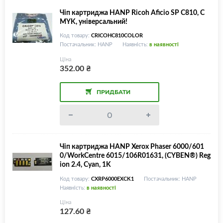
Чіп картриджа HANP Ricoh Aficio SP C810, C
MYK, універсальний!
Код товару:
CRICOHC810COLOR
Постачальник: HANP
Наявність:
в наявності
Ціна
352.00
₴
ПРИДБАТИ
Чіп картриджа HANP Xerox Phaser 6000/601
0/WorkCentre 6015/106R01631, (CYBEN®) Reg
ion 2.4, Cyan, 1K
Код товару:
CXRP6000EXCK1
Постачальник: HANP
Наявність:
в наявності
Ціна
127.60
₴