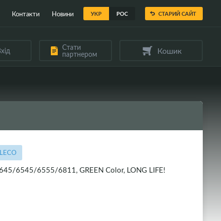
Контакти
Новини
УКР
РОС
СТАРИЙ САЙТ
Стати
Кошик
хід
партнером
5LECO
45/6545/6555/6811, GREEN Color, LONG LIFE!