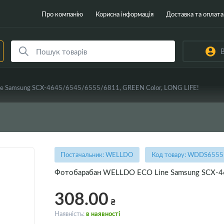
Про компанію
Корисна інформація
Доставка та оплата
В
e Samsung SCX-4645/6545/6555/6811, GREEN Color, LONG LIFE!
Постачальник: WELLDO
Код товару: WDDS655
Фотобарабан WELLDO ECO Line Samsung SCX-46
308.00
₴
Наявність:
в наявності