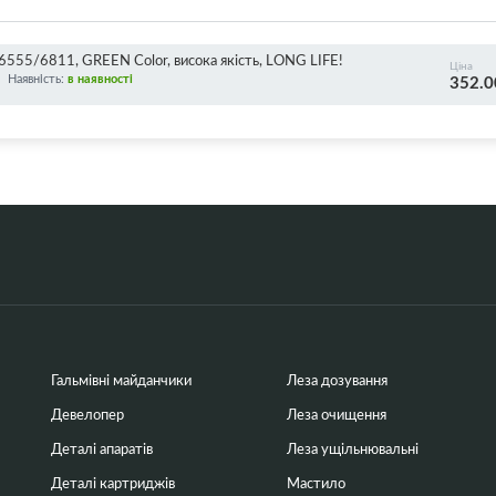
5/6811, GREEN Color, висока якість, LONG LIFE!
Ціна
Наявність:
в наявності
352.0
Гальмівні майданчики
Леза дозування
Девелопер
Леза очищення
Деталі апаратів
Леза ущільнювальні
Деталі картриджів
Мастило