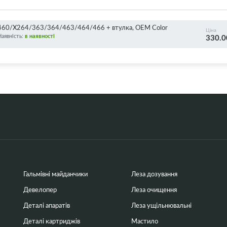
460/X264/363/364/463/464/466 + втулка, OEM Color
Ціна
Наявність:
в наявності
330.0
Гальмівні майданчики
Леза дозування
Девелопер
Леза очищення
Деталі апаратів
Леза ущільнювальні
Деталі картриджів
Мастило