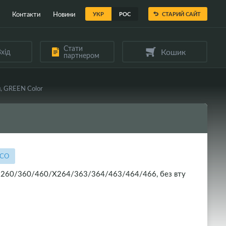
Контакти
Новини
УКР
РОС
СТАРИЙ САЙТ
Стати
Кошик
хід
партнером
, GREEN Color
ECO
E260/360/460/X264/363/364/463/464/466, без вту