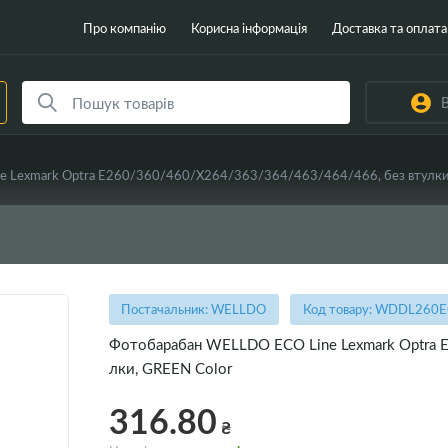
Про компанію
Корисна інформація
Доставка та оплата
В
 Lexmark Optra E260/360/460/X264/363/364/463/464/466, без втулки
Постачальник: WELLDO
Код товару: WDDL260
Фотобарабан WELLDO ECO Line Lexmark Optra 
лки, GREEN Color
316.80
₴