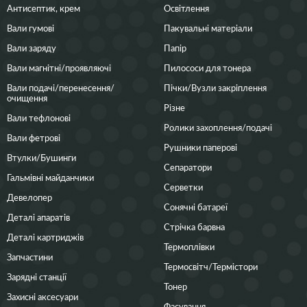
Антисептик, крем
Освітлення
Вали гумові
Пакувальні матеріали
Вали заряду
Папір
Вали магнітні/проявляючі
Пилососи для тонера
Вали подачі/перенесення/
Пічки/Вузли закріплення
очищення
Різне
Вали тефлонові
Ролики захоплення/подачі
Вали фетрові
Рушники паперові
Втулки/Бушинги
Сепаратори
Гальмівні майданчики
Серветки
Девелопер
Сонячні батареї
Деталі апаратів
Стрічка барвна
Деталі картриджів
Термоплівки
Запчастини
Термосвітч/Термістори
Зарядні станції
Тонер
Захисні аксесуари
Фасування