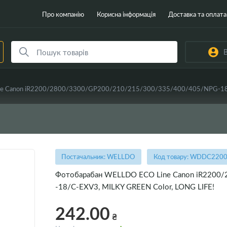
Про компанію
Корисна інформація
Доставка та оплата
В
e Canon iR2200/2800/3300/GP200/210/215/300/335/400/405/NPG-18/C
Постачальник: WELLDO
Код товару: WDDC220
Фотобарабан WELLDO ECO Line Canon iR2200
-18/C-EXV3, MILKY GREEN Color, LONG LIFE!
242.00
₴