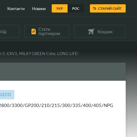
Контакти
Новини
УКР
РОС
СТАРИЙ САЙТ
Стати
Кошик
хід
партнером
-EXV3, MILKY GREEN Color, LONG LIFE!
0LECO
/2800/3300/GP200/210/215/300/335/400/405/NPG