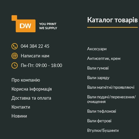
Каталог товарів
044 384 22 45
Аксесуари
Написати нам
Антисептик, крем
Пн-Пт: 09:00 - 18:00
Вали гумові
Вали заряду
Про компанію
Вали магнітні/проявляючі
Корисна інформація
Вали подачі/перенесення/
Доставка та оплата
очищення
Контакти
Вали тефлонові
Новини
Вали фетрові
Втулки/Бушинги