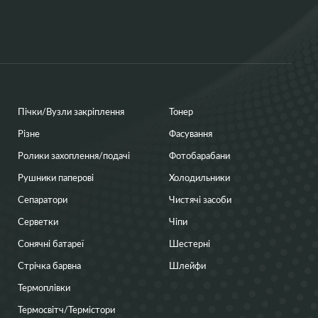
Пічки/Вузли закріплення
Тонер
Різне
Фасування
Ролики захоплення/подачі
Фотобарабани
Рушники паперові
Холодильники
Сепаратори
Чистячі засоби
Серветки
Чіпи
Сонячні батареї
Шестерні
Стрічка барвна
Шлейфи
Термоплівки
Термосвітч/Термістори