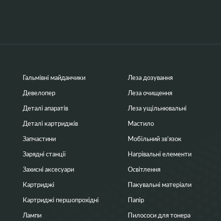
Гальмівні майданчики
Леза дозування
Девелопер
Леза очищення
Деталі апаратів
Леза ущільнювальні
Деталі картриджів
Мастило
Запчастини
Мобільний зв’язок
Зарядні станції
Нагрівальні елементи
Захисні аксесуари
Освітлення
Картриджі
Пакувальні матеріали
Картриджі першопрохідні
Папір
Лампи
Пилососи для тонера