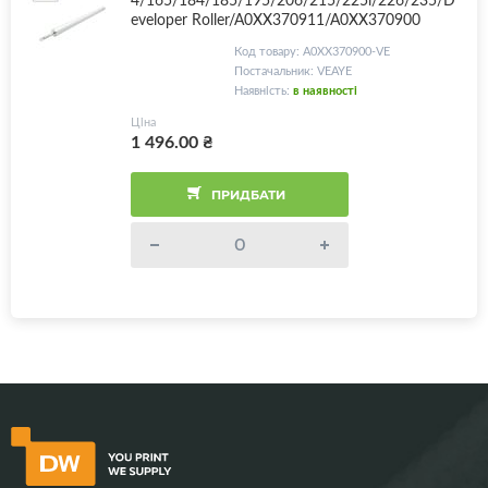
eveloper Roller/A0XX370911/A0XX370900
Код товару: A0XX370900-VE
Постачальник: VEAYE
Наявність:
в наявності
Ціна
1 496.00
₴
ПРИДБАТИ