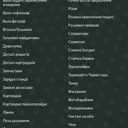
Вали подачі/перенесення/
Пічки/Вузли закріплення
очищення
Різне
Вали тефлонові
Ролики захоплення/подачі
Вали фетрові
Рушники паперові
Втулки/Бушинги
Сепаратори
Гальмівні майданчики
Серветки
Девелопер
Сонячні батареї
Деталі апаратів
Стрічка барвна
Деталі картриджів
Термоплівки
Запчастини
Термосвітч/Термістори
Зарядні станції
Тонер
Захисні аксесуари
Фасування
Картриджі
Фотобарабани
Картриджі першопрохідні
Холодильники
Лампи
Чистячі засоби
Леза дозування
Чіпи