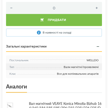
ПРИДБАТИ
В наявності на складі
Загальні характеристики
Постачальник
WELLDO
Тип
Вали магнітні/проявляючі
Клас
Все для копіювальних апаратів
Аналоги
Вал магнітний VEAYE Konica Minolta Bizhub 16
4/165/184/185/195/206/215/225i/226/235/D