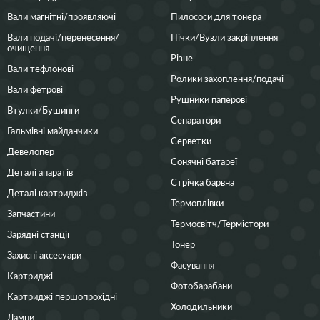
Вали магнітні/проявляючі
Пилососи для тонера
Вали подачі/перенесення/
Пічки/Вузли закріплення
очищення
Різне
Вали тефлонові
Ролики захоплення/подачі
Вали фетрові
Рушники паперові
Втулки/Бушинги
Сепаратори
Гальмівні майданчики
Серветки
Девелопер
Сонячні батареї
Деталі апаратів
Стрічка барвна
Деталі картриджів
Термоплівки
Запчастини
Термосвітч/Термістори
Зарядні станції
Тонер
Захисні аксесуари
Фасування
Картриджі
Фотобарабани
Картриджі першопрохідні
Холодильники
Лампи