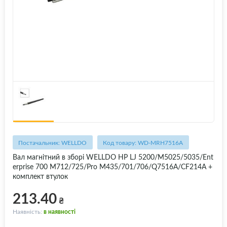
Постачальник: WELLDO
Код товару: WD-MRH7516A
Вал магнітний в зборі WELLDO HP LJ 5200/M5025/5035/Ent
erprise 700 M712/725/Pro M435/701/706/Q7516A/CF214A +
комплект втулок
213.40
₴
Наявність:
в наявності