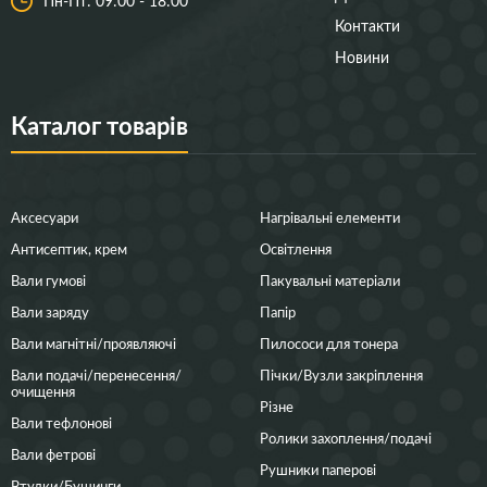
Пн-Пт: 09:00 - 18:00
Контакти
Новини
Каталог товарів
Аксесуари
Нагрівальні елементи
Антисептик, крем
Освітлення
Вали гумові
Пакувальні матеріали
Вали заряду
Папір
Вали магнітні/проявляючі
Пилососи для тонера
Вали подачі/перенесення/
Пічки/Вузли закріплення
очищення
Різне
Вали тефлонові
Ролики захоплення/подачі
Вали фетрові
Рушники паперові
Втулки/Бушинги