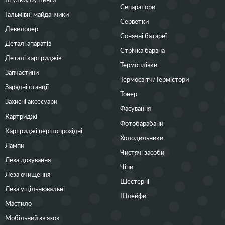
Сепаратори
Гальмівні майданчики
Серветки
Девелопер
Сонячні батареї
Деталі апаратів
Стрічка барвна
Деталі картриджів
Термоплівки
Запчастини
Термосвітч/Термістори
Зарядні станції
Тонер
Захисні аксесуари
Фасування
Картриджі
Фотобарабани
Картриджі першопрохідні
Холодильники
Лампи
Чистячі засоби
Леза дозування
Чіпи
Леза очищення
Шестерні
Леза ущільнювальні
Шлейфи
Мастило
Мобільний зв’язок