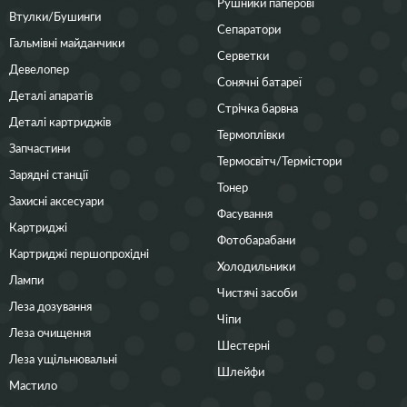
Рушники паперові
Втулки/Бушинги
Сепаратори
Гальмівні майданчики
Серветки
Девелопер
Сонячні батареї
Деталі апаратів
Стрічка барвна
Деталі картриджів
Термоплівки
Запчастини
Термосвітч/Термістори
Зарядні станції
Тонер
Захисні аксесуари
Фасування
Картриджі
Фотобарабани
Картриджі першопрохідні
Холодильники
Лампи
Чистячі засоби
Леза дозування
Чіпи
Леза очищення
Шестерні
Леза ущільнювальні
Шлейфи
Мастило