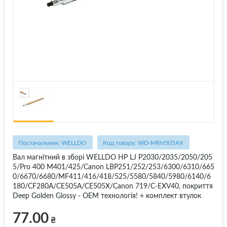
Постачальник: WELLDO
Код товару: WD-MRH505AX
Вал магнітний в зборі WELLDO HP LJ P2030/2035/2050/205
5/Pro 400 M401/425/Canon LBP251/252/253/6300/6310/665
0/6670/6680/MF411/416/418/525/5580/5840/5980/6140/6
180/CF280A/CE505A/CE505X/Canon 719/C-EXV40, покриття
Deep Golden Glossy - OEM технологія! + комплект втулок
77.00
₴