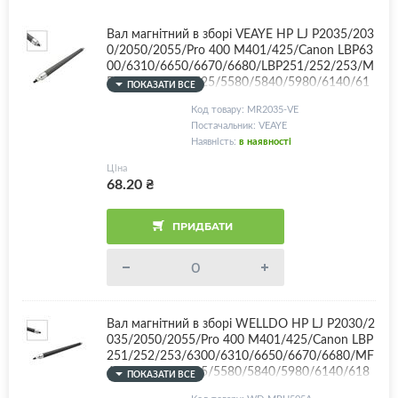
Вал магнітний в зборі VEAYE HP LJ P2035/203
0/2050/2055/Pro 400 M401/425/Canon LBP63
00/6310/6650/6670/6680/LBP251/252/253/M
F411/416/418/525/5580/5840/5980/6140/61
ПОКАЗАТИ ВСЕ
80/CF280A/CE505A/CE505X/Canon 719/C-EX
Код товару: MR2035-VE
V40 + комплект втулок! Long Life - більше 3 ци
Постачальник: VEAYE
клів!
Наявність:
в наявності
Ціна
68.20
₴
ПРИДБАТИ
Вал магнітний в зборі WELLDO HP LJ P2030/2
035/2050/2055/Pro 400 M401/425/Canon LBP
251/252/253/6300/6310/6650/6670/6680/MF
411/416/418/525/5580/5840/5980/6140/618
ПОКАЗАТИ ВСЕ
0/CF280A/CE505A/CE505X/Canon 719/C-EXV