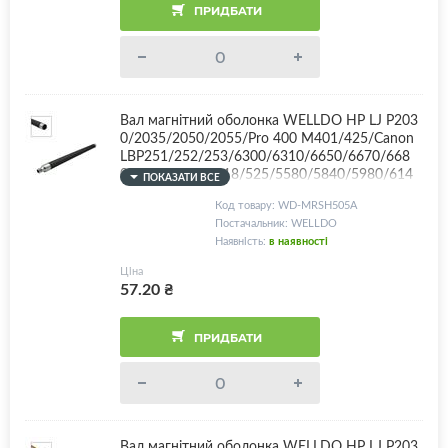
ПРИДБАТИ
Вал магнітний оболонка WELLDO HP LJ P203
0/2035/2050/2055/Pro 400 M401/425/Canon
LBP251/252/253/6300/6310/6650/6670/668
0/MF411/416/418/525/5580/5840/5980/614
ПОКАЗАТИ ВСЕ
0/6180/CF280A/CE505A/CE505X/Canon 719/C
Код товару: WD-MRSH505A
-EXV40 + контактна втулка, Black GLOSSY Coa
Постачальник: WELLDO
ting - OEM технологія! Для отримання еталон
Наявність:
в наявності
них відбитків рекомендовано використовуват
и оригінальну магнітну серцевину!
Ціна
57.20
₴
ПРИДБАТИ
Вал магнітний оболонка WELLDO HP LJ P203