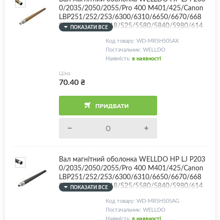
0/2035/2050/2055/Pro 400 M401/425/Canon
LBP251/252/253/6300/6310/6650/6670/668
0/MF411/416/418/525/5580/5840/5980/614
ПОКАЗАТИ ВСЕ
0/6180/CF280A/CE505A/CE505X/Canon 719/C
Код товару: WD-MRSH505AX
-EXV40 + контактна втулка, покриття Deep Go
Постачальник: WELLDO
lden Glossy - OEM технологія!
Наявність:
в наявності
Ціна
70.40
₴
ПРИДБАТИ
Вал магнітний оболонка WELLDO HP LJ P203
0/2035/2050/2055/Pro 400 M401/425/Canon
LBP251/252/253/6300/6310/6650/6670/668
0/MF411/416/418/525/5580/5840/5980/614
ПОКАЗАТИ ВСЕ
0/6180/CF280A/CE505A/CE505X/Canon 719/C
Код товару: WD-MRSH505AG
-EXV40 + контактна втулка, покриття Silver Gl
Постачальник: WELLDO
ossy - OEM технологія!
Наявність:
в наявності