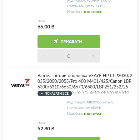
Код товару: WD-MRH505A
40 + комплект втулок, Alluminium Head!
Постачальник: WELLDO
Наявність:
в наявності
Ціна
66.00
₴
ПРИДБАТИ
Вал магнітний оболонка VEAYE HP LJ P2030/2
035/2050/2055/Pro 400 M401/425/Canon LBP
6300/6310/6650/6670/6680/LBP251/252/25
3/MF411/416/418/525/5580/5840/5980/614
ПОКАЗАТИ ВСЕ
0/6180/CF280A/CE505A/CE505X/Canon 719/C
Код товару: MR2035Sleeve-VE
-EXV40
Постачальник: VEAYE
Наявність:
в наявності
Ціна
52.80
₴