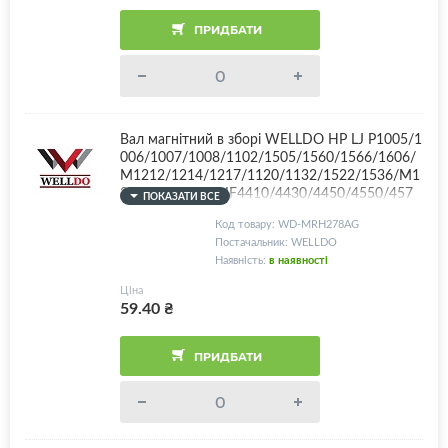
ПРИДБАТИ
Вал магнітний в зборі WELLDO HP LJ P1005/1
006/1007/1008/1102/1505/1560/1566/1606/
M1212/1214/1217/1120/1132/1522/1536/M1
25/127/Canon MF4410/4430/4450/4550/457
ПОКАЗАТИ ВСЕ
0/4580/4730/4750/4780/4870/4890/LBP301
Код товару: WD-MRH278AG
0/3020/3100/3250/6000/6020/6200/CB435A/
Постачальник: WELLDO
CB436A/CE278A/CE283A/CE285A/Canon 712/
Наявність:
в наявності
713/725/726/728/737, покриття Silver Glossy -
OEM технологія! + комплект втулок
Ціна
59.40
₴
ПРИДБАТИ