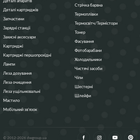
Деталі апаратів
Стрічка барвна
Деталі картриджів
Термоплівки
Запчастини
Термосвітч/Термістори
Зарядні станції
Тонер
Захисні аксесуари
Фасування
Картриджі
Фотобарабани
Картриджі першопрохідні
Холодильники
Лампи
Чистячі засоби
Леза дозування
Чіпи
Леза очищення
Шестерні
Леза ущільнювальні
Шлейфи
Мастило
Мобільний зв’язок
© 2012-2026 dwgroup.ua