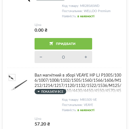
570/4580/4730/4750/4780/4870/4890/LBP30
Код товару: MR285ASWD
10/3020/3100/3250/6000/6020/6200, CB435
Постачальник: WELLDO Premium
A/CB436A/CE278A/CE285A/Canon 712/713/7
Наявність:
в наявності
25/726/728, Strandart, Premium Quality!
Ціна
0.00
₴
ПРИДБАТИ
Вал магнітний в зборі VEAYE HP LJ P1005/100
6/1007/1008/1102/1505/1560/1566/1606/M1
212/1214/1217/1120/1132/1522/1536/M125/
127/Canon MF4410/4430/4450/4550/4570/45
ПОКАЗАТИ ВСЕ
80/4730/4750/4780/4870/4890/LBP3010/302
Код товару: MR1505-VE
0/3100/3250/6000/6020/6200/CB435A/CB436
Постачальник: VEAYE
A/CE278A/CE285A/Canon 712/713/725/726/7
Наявність:
в наявності
28 + комплект втулок! Long Life - більше 3 цик
лів!
Ціна
57.20
₴