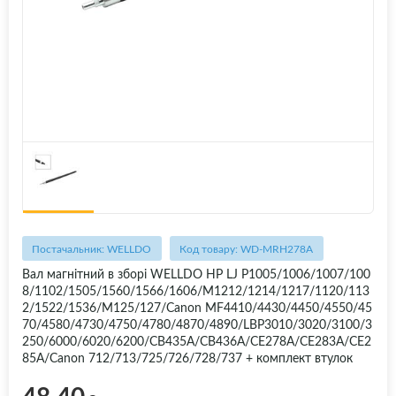
Постачальник: WELLDO
Код товару: WD-MRH278A
Вал магнітний в зборі WELLDO HP LJ P1005/1006/1007/100
8/1102/1505/1560/1566/1606/M1212/1214/1217/1120/113
2/1522/1536/M125/127/Canon MF4410/4430/4450/4550/45
70/4580/4730/4750/4780/4870/4890/LBP3010/3020/3100/3
250/6000/6020/6200/CB435A/CB436A/CE278A/CE283A/CE2
85A/Canon 712/713/725/726/728/737 + комплект втулок
48.40