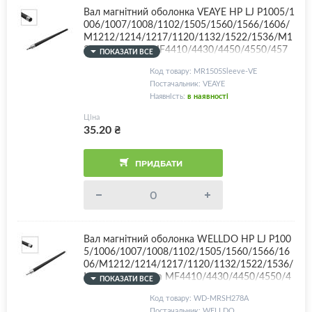
Вал магнітний оболонка VEAYE HP LJ P1005/1
006/1007/1008/1102/1505/1560/1566/1606/
M1212/1214/1217/1120/1132/1522/1536/M1
25/127/Canon MF4410/4430/4450/4550/457
ПОКАЗАТИ ВСЕ
0/4580/4730/4750/4780/4870/4890/LBP301
Код товару: MR1505Sleeve-VE
0/3020/3100/3250/6000/6020/6200/CB435A/
Постачальник: VEAYE
CB436A/CE278A/CE285A/Canon 712/713/725/
Наявність:
в наявності
726/728
Ціна
35.20
₴
ПРИДБАТИ
Вал магнітний оболонка WELLDO HP LJ P100
5/1006/1007/1008/1102/1505/1560/1566/16
06/M1212/1214/1217/1120/1132/1522/1536/
M125/127/Canon MF4410/4430/4450/4550/4
ПОКАЗАТИ ВСЕ
570/4580/4730/4750/4780/4870/4890/LBP30
Код товару: WD-MRSH278A
10/3020/3100/3250/6000/6020/6200/CB435
Постачальник: WELLDO