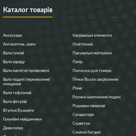
Каталог товарів
Аксесуари
Нагрівальні елементи
Антисептик, крем
Освітлення
Вали гумові
Пакувальні матеріали
Вали заряду
Папір
Вали магнітні/проявляючі
Пилососи для тонера
Вали подачі/перенесення/
Пічки/Вузли закріплення
очищення
Різне
Вали тефлонові
Ролики захоплення/подачі
Вали фетрові
Рушники паперові
Втулки/Бушинги
Сепаратори
Гальмівні майданчики
Серветки
Девелопер
Сонячні батареї