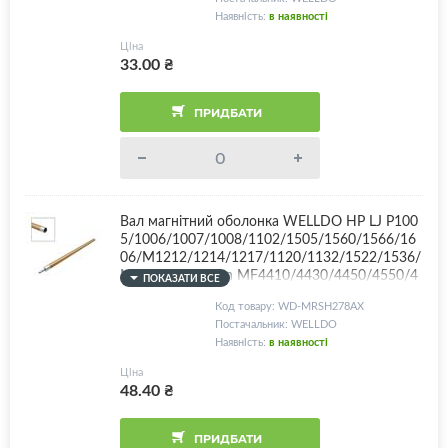
A/CB436A/CE278A/CE283A/CE285A/Canon 71
Наявність:
в наявності
2/713/725/726/728/737
Ціна
33.00
₴
ПРИДБАТИ
Вал магнітний оболонка WELLDO HP LJ P100
5/1006/1007/1008/1102/1505/1560/1566/16
06/M1212/1214/1217/1120/1132/1522/1536/
M125/127/Canon MF4410/4430/4450/4550/4
ПОКАЗАТИ ВСЕ
570/4580/4730/4750/4780/4870/4890/LBP30
Код товару: WD-MRSH278AX
10/3020/3100/3250/6000/6020/6200/CB435
Постачальник: WELLDO
A/CB436A/CE278A/CE283A/CE285A/Canon 71
Наявність:
в наявності
2/713/725/726/728/737, покриття Deep Golde
n Glossy - OEM технологія! Для отримання ет
Ціна
алонних відбитків рекомендовано використов
48.40
₴
увати оригінальну магнітну серцевину!
ПРИДБАТИ