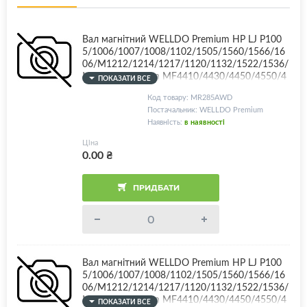
Вал магнітний WELLDO Premium HP LJ P100
5/1006/1007/1008/1102/1505/1560/1566/16
06/M1212/1214/1217/1120/1132/1522/1536/
M125/127/Canon MF4410/4430/4450/4550/4
ПОКАЗАТИ ВСЕ
570/4580/4730/4750/4780/4870/4890/LBP30
Код товару: MR285AWD
10/3020/3100/3250/6000/6020/6200, CB435
Постачальник: WELLDO Premium
A/CB436A/CE278A/CE285A/Canon 712/713/7
Наявність:
в наявності
25/726/728, HD, Premium Quality!
Ціна
0.00
₴
ПРИДБАТИ
Вал магнітний WELLDO Premium HP LJ P100
5/1006/1007/1008/1102/1505/1560/1566/16
06/M1212/1214/1217/1120/1132/1522/1536/
M125/127/Canon MF4410/4430/4450/4550/4
ПОКАЗАТИ ВСЕ