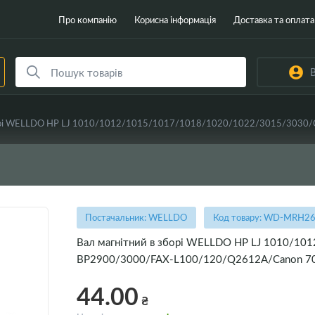
Про компанію
Корисна інформація
Доставка та оплата
В
Постачальник: WELLDO
Код товару: WD-MRH2
Вал магнітний в зборі WELLDO HP LJ 1010/1
BP2900/3000/FAX-L100/120/Q2612A/Canon 703
44.00
₴