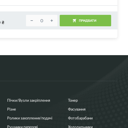
ПРИДБАТИ
0
₴
Пічки/Вузли закріплення
Тонер
Різне
Фасування
Ролики захоплення/подачі
Фотобарабани
Рушники паперові
Холодильники