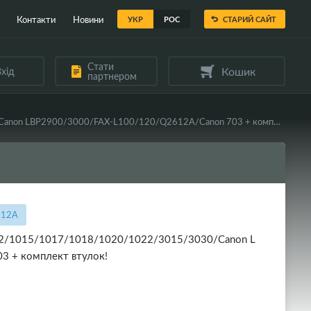
Контакти
Новини
УКР
РОС
СТАРИЙ САЙТ
Стати
Кошик
хід
партнером
Вал магнітний в зборі WELLDO HP LJ 1010/1012/1015/1017/1018/1020/1022/3015/3030/Canon LBP2900/3000/FAX-L100/120/Q2612A/Canon 703 + комплект втулок!
612A
012/1015/1017/1018/1020/1022/3015/3030/Canon L
 + комплект втулок!