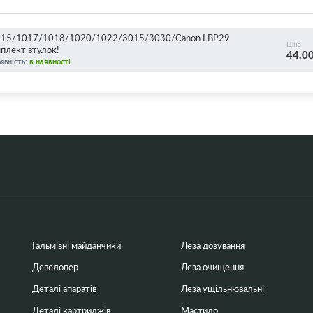
/1015/1017/1018/1020/1022/3015/3030/Canon LBP29
Ціна
плект втулок!
44.0
явність:
в наявності
Гальмівні майданчики
Леза дозування
Девелопер
Леза очищення
Деталі апаратів
Леза ущільнювальні
Деталі картриджів
Мастило