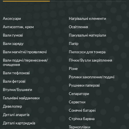
Аксесуари
Нагрівальні елементи
Антисептик, крем
Освітлення
Вали гумові
Пакувальні матеріали
Вали заряду
Папір
Вали магнітні/проявляючі
Пилососи для тонера
Вали подачі/перенесення/
Пічки/Вузли закріплення
очищення
Різне
Вали тефлонові
Ролики захоплення/подачі
Вали фетрові
Рушники паперові
Втулки/Бушинги
Сепаратори
Гальмівні майданчики
Серветки
Девелопер
Сонячні батареї
Деталі апаратів
Стрічка барвна
Деталі картриджів
Термоплівки