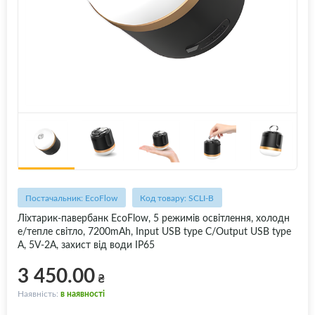
Постачальник: EcoFlow
Код товару: SCLI-B
Ліхтарик-павербанк EcoFlow, 5 режимів освітлення, холодн
е/тепле світло, 7200mAh, Input USB type C/Output USB type
A, 5V-2A, захист від води IP65
3 450.00
₴
Наявність:
в наявності