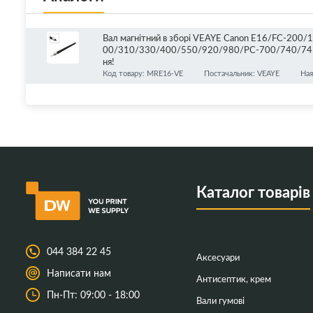
Вал магнітний в зборі VEAYE Canon E16/FC-2
00/310/330/400/550/920/980/PC-700/740/745
ня!
Код товару: MRE16-VE
Постачальник: VEAYE
Ная
Каталог товарів
044 384 22 45
Аксесуари
Написати нам
Антисептик, крем
Пн-Пт: 09:00 - 18:00
Вали гумові