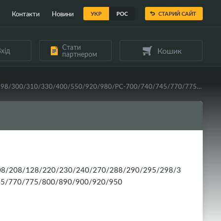
Контакти
Новини
УКР
РОС
СТАРИЙ САЙТ
Стати
Кошик
хід
партнером
Вал магнітний в зборі CHI Canon E16/FC-200/108/208/128/220/230/240/270/288/290/295/298/300/310/330/400/550/920/980/PC-700/740/745/770/775/800/890/900/920/950
/108/208/128/220/230/240/270/288/290/295/298/3
45/770/775/800/890/900/920/950