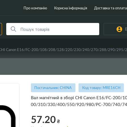
Про компанію
Корисна інформація
Доставка та оплата
В
Постачальник: CHINA
Код товару: MRE16CH
Вал магнітний в зборі CHI Canon E16/FC-200
00/310/330/400/550/920/980/PC-700/740/7
57.20
₴