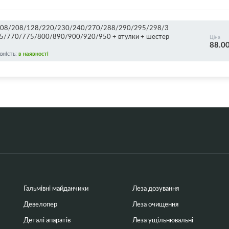
00/108/208/128/220/230/240/270/288/290/295/298/3
/770/775/800/890/900/920/950 + втулки + шестер
Ціна
88.0
вність:
в наявності
Гальмівні майданчики
Леза дозування
Девелопер
Леза очищення
Деталі апаратів
Леза ущільнювальні