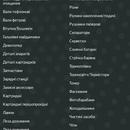
очищення
Різне
Вали тефлонові
Ролики захоплення/подачі
Вали фетрові
Рушники паперові
Втулки/Бушинги
Сепаратори
Гальмівні майданчики
Серветки
Девелопер
Сонячні батареї
Деталі апаратів
Стрічка барвна
Деталі картриджів
Термоплівки
Запчастини
Термосвітч/Термістори
Зарядні станції
Тонер
Захисні аксесуари
Фасування
Картриджі
Фотобарабани
Картриджі першопрохідні
Холодильники
Лампи
Чистячі засоби
Леза дозування
Чіпи
Леза очищення