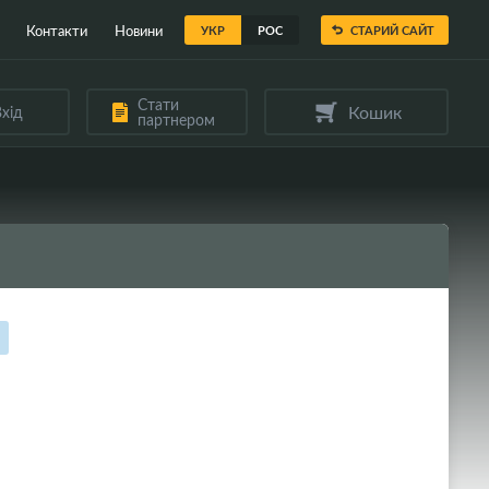
Контакти
Новини
УКР
РОС
СТАРИЙ САЙТ
Стати
Кошик
хід
партнером