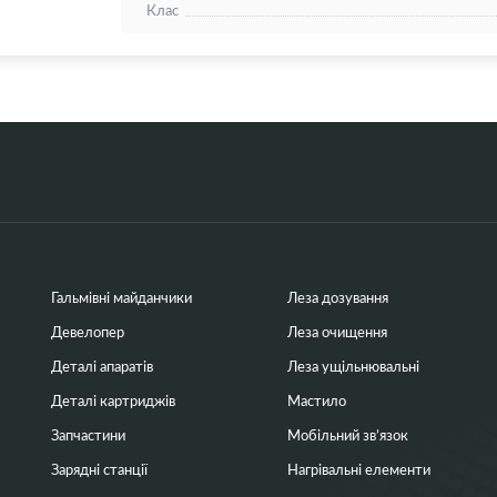
Клас
Гальмівні майданчики
Леза дозування
Девелопер
Леза очищення
Деталі апаратів
Леза ущільнювальні
Деталі картриджів
Мастило
Запчастини
Мобільний зв’язок
Зарядні станції
Нагрівальні елементи