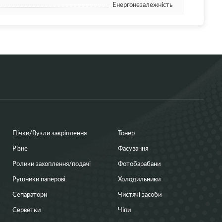
Енергонезалежність
Пічки/Вузли закріплення
Тонер
Різне
Фасування
Ролики захоплення/подачі
Фотобарабани
Рушники паперові
Холодильники
Сепаратори
Чистячі засоби
Серветки
Чіпи