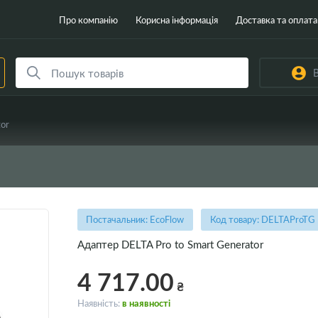
Про компанію
Корисна інформація
Доставка та оплата
В
or
Постачальник: EcoFlow
Код товару: DELTAProTG
Адаптер DELTA Pro to Smart Generator
4 717.00
₴
Наявність:
в наявності