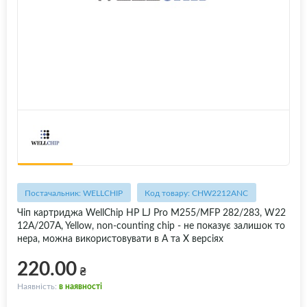
Постачальник: WELLCHIP
Код товару: CHW2212ANC
Чіп картриджа WellChip HP LJ Pro M255/MFP 282/283, W22
12A/207A, Yellow, non-counting chip - не показує залишок то
нера, можна використовувати в A та X версіях
220.00
₴
Наявність:
в наявності