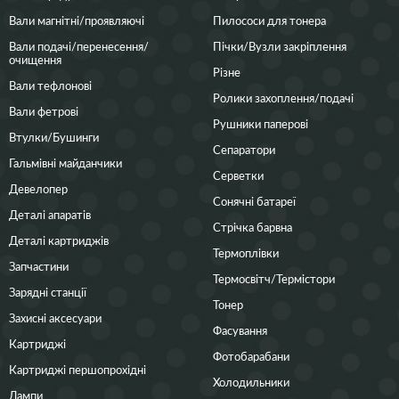
Вали магнітні/проявляючі
Пилососи для тонера
Вали подачі/перенесення/
Пічки/Вузли закріплення
очищення
Різне
Вали тефлонові
Ролики захоплення/подачі
Вали фетрові
Рушники паперові
Втулки/Бушинги
Сепаратори
Гальмівні майданчики
Серветки
Девелопер
Сонячні батареї
Деталі апаратів
Стрічка барвна
Деталі картриджів
Термоплівки
Запчастини
Термосвітч/Термістори
Зарядні станції
Тонер
Захисні аксесуари
Фасування
Картриджі
Фотобарабани
Картриджі першопрохідні
Холодильники
Лампи