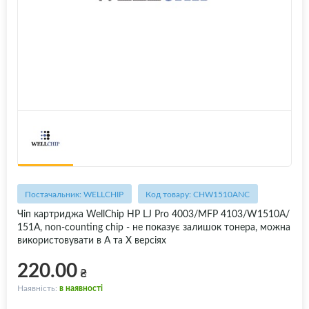
Постачальник: WELLCHIP
Код товару: CHW1510ANC
Чіп картриджа WellChip HP LJ Pro 4003/MFP 4103/W1510A/
151A, non-counting chip - не показує залишок тонера, можна
використовувати в A та X версіях
220.00
₴
Наявність:
в наявності