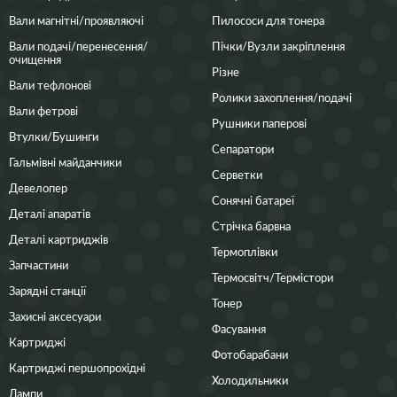
Вали магнітні/проявляючі
Пилососи для тонера
Вали подачі/перенесення/
Пічки/Вузли закріплення
очищення
Різне
Вали тефлонові
Ролики захоплення/подачі
Вали фетрові
Рушники паперові
Втулки/Бушинги
Сепаратори
Гальмівні майданчики
Серветки
Девелопер
Сонячні батареї
Деталі апаратів
Стрічка барвна
Деталі картриджів
Термоплівки
Запчастини
Термосвітч/Термістори
Зарядні станції
Тонер
Захисні аксесуари
Фасування
Картриджі
Фотобарабани
Картриджі першопрохідні
Холодильники
Лампи