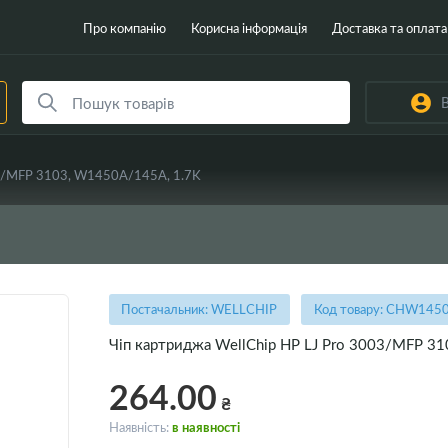
Про компанію
Корисна інформація
Доставка та оплата
В
03/MFP 3103, W1450A/145A, 1.7K
Постачальник: WELLCHIP
Код товару: CHW145
Чіп картриджа WellChip HP LJ Pro 3003/MFP 3
264.00
₴
Наявність:
в наявності