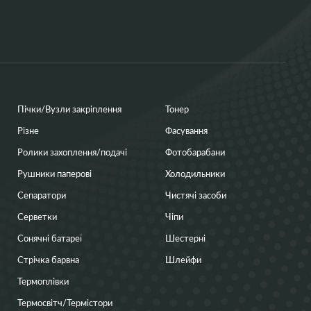
Пічки/Вузли закріплення
Тонер
Різне
Фасування
Ролики захоплення/подачі
Фотобарабани
Рушники паперові
Холодильники
Сепаратори
Чистячі засоби
Серветки
Чіпи
Сонячні батареї
Шестерні
Стрічка барвна
Шлейфи
Термоплівки
Термосвітч/Термістори