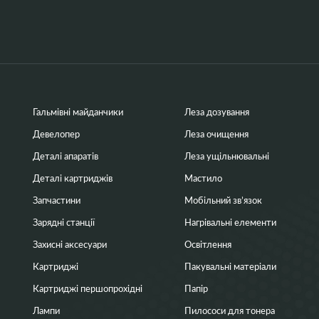
Гальмівні майданчики
Леза дозування
Девелопер
Леза очищення
Деталі апаратів
Леза ущільнювальні
Деталі картриджів
Мастило
Запчастини
Мобільний зв’язок
Зарядні станції
Нагрівальні елементи
Захисні аксесуари
Освітлення
Картриджі
Пакувальні матеріали
Картриджі першопрохідні
Папір
Лампи
Пилососи для тонера