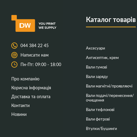
Каталог товарів
044 384 22 45
Аксесуари
Написати нам
Антисептик, крем
Пн-Пт: 09:00 - 18:00
Вали гумові
Вали заряду
Про компанію
Вали магнітні/проявляючі
Корисна інформація
Вали подачі/перенесення/
Доставка та оплата
очищення
Контакти
Вали тефлонові
Новини
Вали фетрові
Втулки/Бушинги