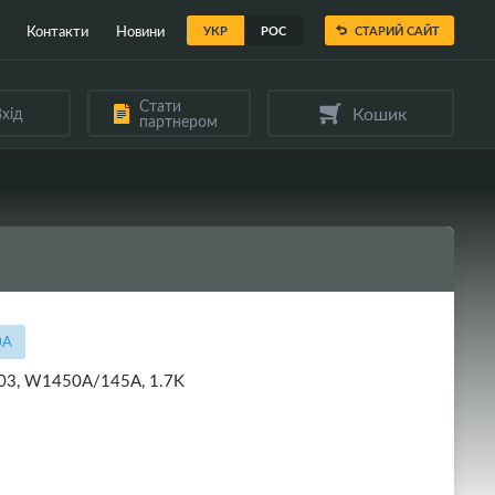
Контакти
Новини
УКР
РОС
СТАРИЙ САЙТ
Стати
Кошик
хід
партнером
0A
103, W1450A/145A, 1.7K