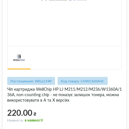
Постачальник: WELLCHIP
Код товару: CHW1360ANC
Чіп картриджа WellChip HP LJ M211/M212/M236/W1360A/1
36A, non-counting chip - не показує залишок тонера, можна
використовувати в A та X версіях
220.00
₴
Наявність:
в наявності