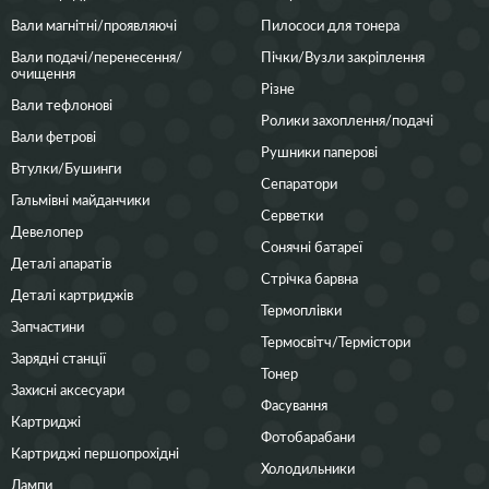
Вали магнітні/проявляючі
Пилососи для тонера
Вали подачі/перенесення/
Пічки/Вузли закріплення
очищення
Різне
Вали тефлонові
Ролики захоплення/подачі
Вали фетрові
Рушники паперові
Втулки/Бушинги
Сепаратори
Гальмівні майданчики
Серветки
Девелопер
Сонячні батареї
Деталі апаратів
Стрічка барвна
Деталі картриджів
Термоплівки
Запчастини
Термосвітч/Термістори
Зарядні станції
Тонер
Захисні аксесуари
Фасування
Картриджі
Фотобарабани
Картриджі першопрохідні
Холодильники
Лампи