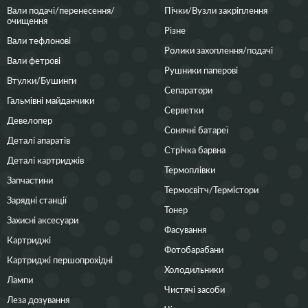
Вали подачі/перенесення/
Пічки/Вузли закріплення
очищення
Різне
Вали тефлонові
Ролики захоплення/подачі
Вали фетрові
Рушники паперові
Втулки/Бушинги
Сепаратори
Гальмівні майданчики
Серветки
Девелопер
Сонячні батареї
Деталі апаратів
Стрічка барвна
Деталі картриджів
Термоплівки
Запчастини
Термосвітч/Термістори
Зарядні станції
Тонер
Захисні аксесуари
Фасування
Картриджі
Фотобарабани
Картриджі першопрохідні
Холодильники
Лампи
Чистячі засоби
Леза дозування