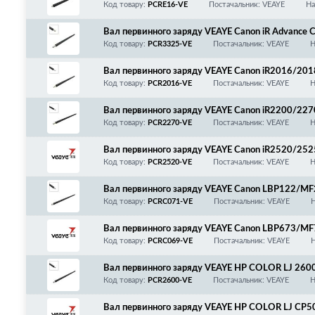
Код товару:
PCRE16-VE
Постачальник: VEAYE
На
Вал первинного заряду VEAYE Canon iR Advan
Код товару:
PCR3325-VE
Постачальник: VEAYE
Н
Вал первинного заряду VEAYE Canon iR2016/
04/2206/2320/2420/2425, SOFT TYPE!
Код товару:
PCR2016-VE
Постачальник: VEAYE
Н
Вал первинного заряду VEAYE Canon iR2200/
30/3235/3245, HARD TYPE!
Код товару:
PCR2270-VE
Постачальник: VEAYE
Н
Вал первинного заряду VEAYE Canon iR2520/2
R Advance 4025/4035/4045/4051/4225/4235/4
Код товару:
PCR2520-VE
Постачальник: VEAYE
Н
Вал первинного заряду VEAYE Canon LBP122/M
71/ 072/W1360A/136A/W1500A/150A/150X, Speci
Код товару:
PCRC071-VE
Постачальник: VEAYE
Н
опору!
Вал первинного заряду VEAYE Canon LBP673/MF
W2301A/W2302A/W2303A
Код товару:
PCRC069-VE
Постачальник: VEAYE
Н
Вал первинного заряду VEAYE HP COLOR LJ 2
1515/1518/2020/2025/3520/3525/4020/4025
Код товару:
PCR2600-VE
Постачальник: VEAYE
Н
CP1525/M251/276/351/357/375/451/475/476
00/7210/7310/7660/7680/MF8030/8040/8050
Вал первинного заряду VEAYE HP COLOR LJ C
0/Xpress SL-M2620/2720/MLT-D116/Canon 7