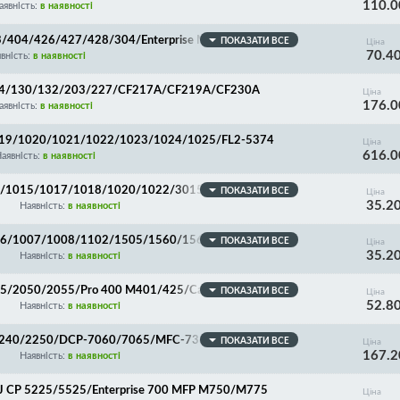
110.0
аявність:
в наявності
403/404/426/427/428/304/Enterprise M506/507/527/5
ПОКАЗАТИ ВСЕ
Ціна
70.4
449/LBP212/214/215/223/226/228/CF226A/CF226X/
вність:
в наявності
89Y/W1510A/W1510X/Canon 041/041H/052/052H/
/104/130/132/203/227/CF217A/CF219A/CF230A
Ціна
176.0
аявність:
в наявності
1019/1020/1021/1022/1023/1024/1025/FL2-5374
Ціна
616.0
аявність:
в наявності
12/1015/1017/1018/1020/1022/3015/3030/Canon LB
ПОКАЗАТИ ВСЕ
Ціна
35.2
Наявність:
в наявності
1006/1007/1008/1102/1505/1560/1566/1606/M1212/
ПОКАЗАТИ ВСЕ
Ціна
35.2
Canon MF4410/4430/4450/4550/4570/4580/4730/4
Наявність:
в наявності
250/6000/6020/6200/CB435A/CB436A/CE278A/CE28
035/2050/2055/Pro 400 M401/425/Canon LBP6300/63
ПОКАЗАТИ ВСЕ
Ціна
52.8
416/418/525/5580/5840/5980/6140/6180/CF280A/
Наявність:
в наявності
L-2240/2250/DCP-7060/7065/MFC-7360/7460/7860/T
ПОКАЗАТИ ВСЕ
Ціна
167.2
Наявність:
в наявності
J CP 5225/5525/Enterprise 700 MFP M750/M775
Ціна