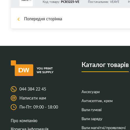
00/9600/CE270A/CE740A
Код товару:
PCR5225-VE
Постачальник: VEAYE
Н
A/CC531A/CC532A/CC533A/CE250A/CE251A/
E320A/CE321A/CE322A/CE323A/ CE400A/CE4
3A/CF210A/CF211A/CF212A/CF213A/CF380A/C
Попередня сторінка
Каталог товарів
044 384 22 45
Аксесуари
Написати нам
Антисептик, крем
Пн-Пт: 09:00 - 18:00
Вали гумові
Вали заряду
Про компанію
Вали магнітні/проявляючі
Корисна інформація