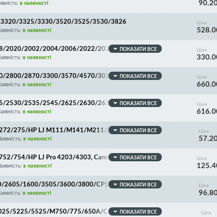
90.2
явність:
в наявності
ce C3320/3325/3330/3520/3525/3530/3826
Ціна
528.0
аявність:
в наявності
2018/2020/2002/2004/2006/2022/2025/2030/2202/22
ПОКАЗАТИ ВСЕ
Ціна
330.0
аявність:
в наявності
2270/2800/2870/3300/3570/4570/3030/3035/3045/32
ПОКАЗАТИ ВСЕ
Ціна
660.0
аявність:
в наявності
525/2530/2535/2545/2625/2630/2635/2645/C3380/i
ПОКАЗАТИ ВСЕ
Ціна
616.0
245/4251, HARD TYPE!
аявність:
в наявності
F272/275/HP LJ M111/M141/M211/212/236, Canon 0
ПОКАЗАТИ ВСЕ
Ціна
57.2
al, SOFT TYPE! відрізняється від P1505 величиною
аявність:
в наявності
752/754/HP LJ Pro 4203/4303, Canon 069, W2300A/
ПОКАЗАТИ ВСЕ
Ціна
125.4
аявність:
в наявності
600/2605/1600/3505/3600/3800/CP1215/1210/1510/
ПОКАЗАТИ ВСЕ
Ціна
96.8
/4520/4525/CM1312/2320/3530/4540/Pro CM1415/
аявність:
в наявності
/551/570/575/M651/Canon LBP5050/5300/5360/72
/80808450/9130/9170/9220/9280/Samsung ML-254
P5025/5225/5525/M750/775/650A/Canon LBP9100/95
ПОКАЗАТИ ВСЕ
Ціна
11/716/718/CB540A/CB541A/CB542A/CB543A/CC530