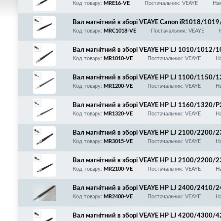
00/310/330/400/550/920/980/PC-700/740/745
Код товару:
MRE16-VE
Постачальник: VEAYE
Ная
ня!
Вал магнітний в зборі VEAYE Canon iR1018/1
540/6550/6560/6580/6590/6595/LC810/830/F
Код товару:
MRC1018-VE
Постачальник: VEAYE
Вал магнітний в зборі VEAYE HP LJ 1010/101
900/3000/FAX-L100/120/2612A/Canon 703 + ко
Код товару:
MR1010-VE
Постачальник: VEAYE
На
Вал магнітний в зборі VEAYE HP LJ 1100/115
0/810/1120 + комплект втулок
Код товару:
MR1200-VE
Постачальник: VEAYE
На
Вал магнітний в зборі VEAYE HP LJ 1160/132
0, Q5949A/Q7553A/Canon 708/715 + комплект 
Код товару:
MR1320-VE
Постачальник: VEAYE
На
Вал магнітний в зборі VEAYE HP LJ 2100/220
5/M3027/3035/Pro M521/525/C2610A/C4096
Код товару:
MR3015-VE
Постачальник: VEAYE
На
ект втулок
Вал магнітний в зборі VEAYE HP LJ 2100/220
5/M3027/3035/Pro M521/525/C2610A/C4096
Код товару:
MR2100-VE
Постачальник: VEAYE
На
ект втулок
Вал магнітний в зборі VEAYE HP LJ 2400/241
0/6280/6330, Q6511A/Q7551A + комплект вту
Код товару:
MR2400-VE
Постачальник: VEAYE
На
Вал магнітний в зборі VEAYE HP LJ 4200/43