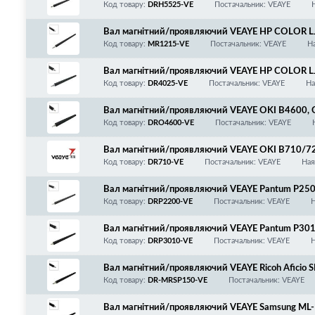
Код товару:
DRH5525-VE
Постачальник: VEAYE
Вал магнітний/проявляючий VEAYE HP COLOR
on LBP5050/7200/7210/7310/7660/7680/MF7
Код товару:
MR1215-VE
Постачальник: VEAYE
На
0/8360/8380/8540/8550/8580/Canon 716/718
Вал магнітний/проявляючий VEAYE HP COLOR 
erprise 500 M551/570/571/CE250A/CE251A/
Код товару:
DR4025-VE
Постачальник: VEAYE
На
400A/CE401A/CE402A/CE403A
Вал магнітний/проявляючий VEAYE OKI B4600,
Код товару:
DRO4600-VE
Постачальник: VEAYE
Вал магнітний/проявляючий VEAYE OKI B710/7
Код товару:
DR710-VE
Постачальник: VEAYE
Ная
Вал магнітний/проявляючий VEAYE Pantum P
6200, PD-201/PC-211/PC-211EV
Код товару:
DRP2200-VE
Постачальник: VEAYE
Н
Вал магнітний/проявляючий VEAYE Pantum P
00/M7300/DL-420
Код товару:
DRP3010-VE
Постачальник: VEAYE
Н
Вал магнітний/проявляючий VEAYE Ricoh Aficio 
Код товару:
DR-MRSP150-VE
Постачальник: VEAYE
Вал магнітний/проявляючий VEAYE Samsung M