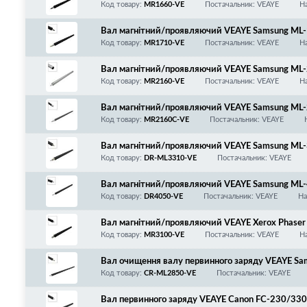
5/SCX-3200/3205/3207/HP LJ 107/135/137/
Код товару:
MR1660-VE
Постачальник: VEAYE
На
Вал магнітний/проявляючий VEAYE Samsung M
0/2850/2851/2855/2950/2951/2956/700/151
Код товару:
MR1710-VE
Постачальник: VEAYE
На
5/4600/4623/4701/4727/4728/4729/4824/48
R/650/Tektronix/Xerox Phaser 3115/3116/312
Вал магнітний/проявляючий VEAYE Samsung M
9/3210/3215/3220/3225/M20/Savin Fax 3810/
s SL-M2020/2070/Xerox Phaser 3020/WorkCent
Код товару:
MR2160-VE
Постачальник: VEAYE
На
Вал магнітний/проявляючий VEAYE Samsung M
s SL-M2020/2070/Xerox Phaser 3020/WorkCent
Код товару:
MR2160C-VE
Постачальник: VEAYE
СНИХ КАРТРИДЖІВ!
Вал магнітний/проявляючий VEAYE Samsung 
-4833/4835/5637/Xerox Phaser 3330/3320/Wo
Код товару:
DR-ML3310-VE
Постачальник: VEAYE
106R02306/106R02310/106R02312
Вал магнітний/проявляючий VEAYE Samsung M
Код товару:
DR4050-VE
Постачальник: VEAYE
На
Вал магнітний/проявляючий VEAYE Xerox Phaser 3
P 1000/1435/1900/2000/OKI B2500/2520/254
Код товару:
MR3100-VE
Постачальник: VEAYE
На
Вал очищення валу первинного заряду VEAYE 
520/2525/2540/2541/2545/2580/2645/2950/
Код товару:
CR-ML2850-VE
Постачальник: VEAYE
4824/4828/4727/4728/4729/4600/4605/4610/4
T-D209L/D205/D2850/D105/D103/106R01487, PC
Вал первинного заряду VEAYE Canon FC-230/33