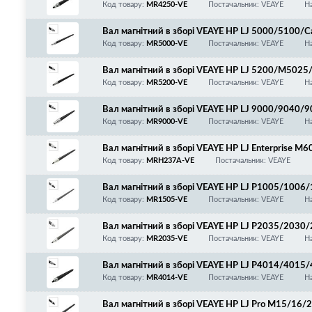
кт втулок
Код товару:
MR4250-VE
Постачальник: VEAYE
На
Вал магнітний в зборі VEAYE HP LJ 5000/5100
810/1820/62X/840/850/870/880/910/C4129X +
Код товару:
MR5000-VE
Постачальник: VEAYE
На
Вал магнітний в зборі VEAYE HP LJ 5200/M502
Q7516A/CF214A + комплект втулок
Код товару:
MR5200-VE
Постачальник: VEAYE
На
Вал магнітний в зборі VEAYE HP LJ 9000/9040
Код товару:
MR9000-VE
Постачальник: VEAYE
На
Вал магнітний в зборі VEAYE HP LJ Enterpris
6, CF237A/W1470A/147A/147X + втулки
Код товару:
MRH237A-VE
Постачальник: VEAYE
Вал магнітний в зборі VEAYE HP LJ P1005/10
14/1217/1120/1132/1522/1536/M125/127/Ca
Код товару:
MR1505-VE
Постачальник: VEAYE
На
0/4780/4870/4890/LBP3010/3020/3100/325
A/Canon 712/713/725/726/728 + комплект втулок!
Вал магнітний в зборі VEAYE HP LJ P2035/203
0/6650/6670/6680/LBP251/252/253/MF411/4
Код товару:
MR2035-VE
Постачальник: VEAYE
На
E505A/CE505X/Canon 719/C-EXV40 + комплект вту
Вал магнітний в зборі VEAYE HP LJ P4014/401
6/625/630/Canon LBP351/352/CC364A/CE390A/
Код товару:
MR4014-VE
Постачальник: VEAYE
На
Вал магнітний в зборі VEAYE HP LJ Pro M15/16