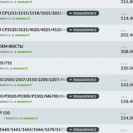
316.8
Наявність:
в наявності
 LJ CP1215/1515/1518/1025/2025/CM1312/2320/Can
ПОКАЗАТИ ВСЕ
Ціна
114.4
24/728/729/8030/8040/8050/8080/8330/8340/835
явність:
в наявності
LJ CP3520/3525/4020/4025/4520/4525/CM3530/Ent
ПОКАЗАТИ ВСЕ
Ціна
202.4
CE252A/CE253A/CE260A/CE261A/CE262A/CE263A/CE
явність:
в наявності
 OEM ЯКІСТЬ!
Ціна
308.0
Наявність:
в наявності
20/731
Ціна
330.0
вність:
в наявності
2500/2505/2507/2550/2200/2207/M6500/6507/6607/
ПОКАЗАТИ ВСЕ
Ціна
143.0
аявність:
в наявності
3010/P3020/P3300/P3302/M6700/M6800/M7100/M72
ПОКАЗАТИ ВСЕ
Ціна
158.4
аявність:
в наявності
SP 150
Ціна
154.0
Наявність:
в наявності
L-1660/1661/1665/1666/1670/1675/1860/1861/186
ПОКАЗАТИ ВСЕ
Ціна