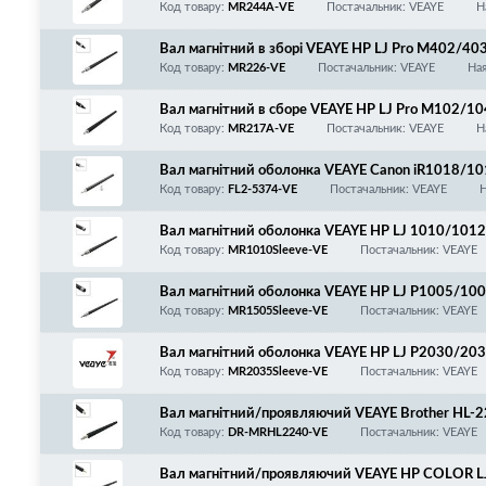
Код товару:
MR244A-VE
Постачальник: VEAYE
Н
Вал магнітний в зборі VEAYE HP LJ Pro M402/
28/Canon MF421/426/428/429/443/445/446/
Код товару:
MR226-VE
Постачальник: VEAYE
Ная
CF259A/CF259X/CF287A/CF289A/CF289X/CF2
056/056H/057/057H/T06/T08/T13+ втулки
Вал магнітний в сборе VEAYE HP LJ Pro M102
Код товару:
MR217A-VE
Постачальник: VEAYE
Н
Вал магнітний оболонка VEAYE Canon iR1018/
Код товару:
FL2-5374-VE
Постачальник: VEAYE
Н
Вал магнітний оболонка VEAYE HP LJ 1010/10
P2900/3000/FAX-L100/120 + контактна втулка
Код товару:
MR1010Sleeve-VE
Постачальник: VEAYE
Вал магнітний оболонка VEAYE HP LJ P1005/
1214/1217/1120/1132/1522/1536/M125/127/
Код товару:
MR1505Sleeve-VE
Постачальник: VEAYE
750/4780/4870/4890/LBP3010/3020/3100/3
5A/Canon 712/713/725/726/728
Вал магнітний оболонка VEAYE HP LJ P2030/2
10/6650/6670/6680/LBP251/252/253/MF411/
Код товару:
MR2035Sleeve-VE
Постачальник: VEAYE
CE505A/CE505X/Canon 719/C-EXV40
Вал магнітний/проявляючий VEAYE Brother H
N2235
Код товару:
DR-MRHL2240-VE
Постачальник: VEAYE
Вал магнітний/проявляючий VEAYE HP COLOR L