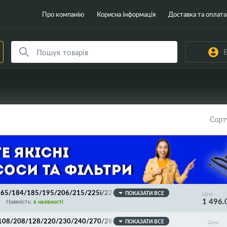
Про компанію
Корисна інформація
Доставка та оплата
В
Сорт
4/165/184/185/195/206/215/225i/226/235/Developer
ПОКАЗАТИ ВСЕ
Ціна
1 496.
Наявність:
в наявності
00/108/208/128/220/230/240/270/288/290/295/298/3
ПОКАЗАТИ ВСЕ
Ціна