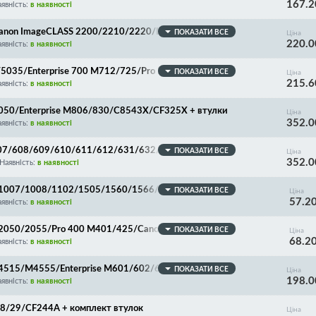
167.2
явність:
в наявності
/Canon ImageCLASS 2200/2210/2220/LBP1610/1620/1
ПОКАЗАТИ ВСЕ
Ціна
220.0
 комплект втулок
явність:
в наявності
5/5035/Enterprise 700 M712/725/Pro M435/701/706/
ПОКАЗАТИ ВСЕ
Ціна
215.6
явність:
в наявності
/9050/Enterprise M806/830/C8543X/CF325X + втулки
Ціна
352.0
явність:
в наявності
e M607/608/609/610/611/612/631/632/633/634/635/63
ПОКАЗАТИ ВСЕ
Ціна
352.0
Наявність:
в наявності
06/1007/1008/1102/1505/1560/1566/1606/M1212/12
ПОКАЗАТИ ВСЕ
Ціна
57.2
non MF4410/4430/4450/4550/4570/4580/4730/475
явність:
в наявності
0/6000/6020/6200/CB435A/CB436A/CE278A/CE285
 Long Life - більше 3 циклів!
0/2050/2055/Pro 400 M401/425/Canon LBP6300/631
ПОКАЗАТИ ВСЕ
Ціна
68.2
16/418/525/5580/5840/5980/6140/6180/CF280A/C
явність:
в наявності
лок! Long Life - більше 3 циклів!
5/4515/M4555/Enterprise M601/602/603/604/605/60
ПОКАЗАТИ ВСЕ
Ціна
198.0
CF281A/Canon 039/039H + комплект втулок
явність:
в наявності
/28/29/CF244A + комплект втулок
Ціна