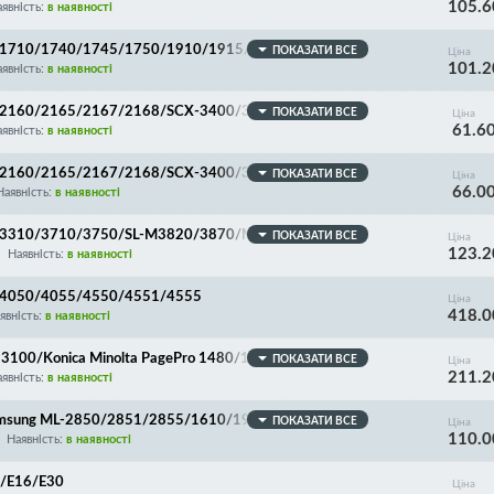
105.6
MLT-D104A/MLT-D1043S/W1106A
явність:
в наявності
L-1710/1740/1745/1750/1910/1915/2450/2525/258
ПОКАЗАТИ ВСЕ
Ціна
101.2
0/SCX-4016/4100/4116/4200/4216/4300/4310/431
явність:
в наявності
26/4828/6120/6122/6220/6320/6322/6520/SF-560
0/3121/3130/3140/3155/3160/3250/WorkCentre 311
L-2160/2165/2167/2168/SCX-3400/3405/3407/Xpres
ПОКАЗАТИ ВСЕ
Ціна
3820
61.6
re 3025/MLT-D101S/MLT-D111S + комплект втулок
явність:
в наявності
L-2160/2165/2167/2168/SCX-3400/3405/3407/Xpres
ПОКАЗАТИ ВСЕ
Ціна
66.0
re 3025/MLT-D101S/MLT-D111S + пружина, для СУМІ
Наявність:
в наявності
ML-3310/3710/3750/SL-M3820/3870/M4020/4070/SCX
ПОКАЗАТИ ВСЕ
Ціна
123.2
rkCentre 3335/3345/MLT-D203E/D205E/106R02304/
Наявність:
в наявності
L-4050/4055/4550/4551/4555
Ціна
418.0
явність:
в наявності
100/Konica Minolta PagePro 1480/1490/Ricoh Aficio S
ПОКАЗАТИ ВСЕ
Ціна
211.2
0
явність:
в наявності
Samsung ML-2850/2851/2855/1610/1910/1915/2150/2
ПОКАЗАТИ ВСЕ
Ціна
110.0
2955/3560/3710/3712/SCX-5737/5739/5637/5639/
Наявність:
в наявності
623/Xerox WorkCentre 3210/3220/Phaser 3250/ML
R Cleaning Roller
0/E16/E30
Ціна