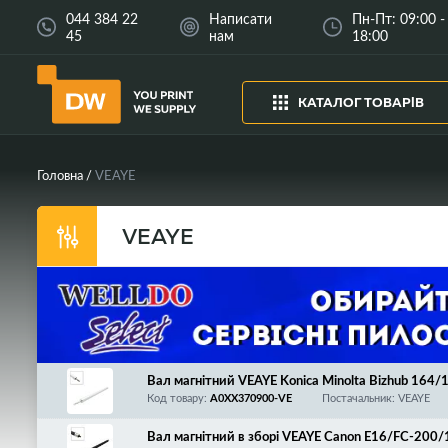
044 384 22
Написати
Пн-Пт: 09:00 -
45
нам
18:00
КАТАЛОГ ТОВАРІВ
Головна
VEAYE
VEAYE
Вал магнітний VEAYE Konica Minolta Bizhub 16
Roller/A0XX370911/A0XX370900
Код товару:
A0XX370900-VE
Постачальник: VEAYE
Вал магнітний в зборі VEAYE Canon E16/FC-2