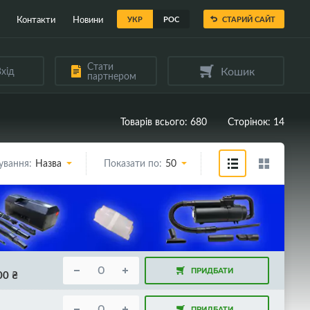
Контакти
Новини
УКР
РОС
СТАРИЙ САЙТ
Стати
Кошик
хід
партнером
Товарів всього: 680
Сторінок: 14
ування:
Назва
Показати по:
50
ПРИДБАТИ
00
₴
ПРИДБАТИ