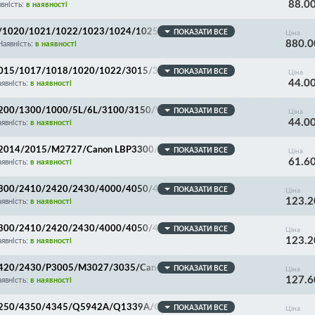
88.0
/770/775/800/890/900/920/950 + втулки + шестер
вність:
в наявності
019/1020/1021/1022/1023/1024/1025/MF6530/6531/6
ПОКАЗАТИ ВСЕ
Ціна
880.0
AX-L3000/FL2-3908-VE
Наявність:
в наявності
2/1015/1017/1018/1020/1022/3015/3030/Canon LBP2
ПОКАЗАТИ ВСЕ
Ціна
44.0
мплект втулок!
явність:
в наявності
0/1200/1300/1000/5L/6L/3100/3150/VX/Canon LBP80
ПОКАЗАТИ ВСЕ
Ціна
44.0
явність:
в наявності
0/P2014/2015/M2727/Canon LBP3300/3310/3370/630
ПОКАЗАТИ ВСЕ
Ціна
61.6
втулок!
явність:
в наявності
0/2300/2410/2420/2430/4000/4050/4100/P3005/301
ПОКАЗАТИ ВСЕ
Ціна
123.2
A/C4127A/C6511A/C8061A/CE255A/CE255X + компл
явність:
в наявності
0/2300/2410/2420/2430/4000/4050/4100/P3005/301
ПОКАЗАТИ ВСЕ
Ціна
123.2
A/C4127A/C6511A/C8061A/CE255A/CE255X + компл
явність:
в наявності
0/2420/2430/P3005/M3027/3035/Canon LBP-3410/346
ПОКАЗАТИ ВСЕ
Ціна
127.6
лок
явність:
в наявності
00/4250/4350/4345/Q5942A/Q1339A/Q1338A + компле
ПОКАЗАТИ ВСЕ
Ціна