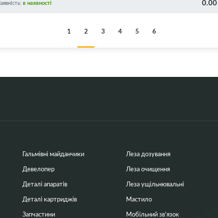
0.00
аявність:
в наявності
CE252A/CE253A/CE260A/CE261A/CE262A/CE263A/C
01A/CE402A/CE403A/CE410A/CE411A/CE412A/CE41
F381A/CF382A/CF383A/CE314A/126A, HARD TYPE!
1
2
3
4
5
6
Гальмівні майданчики
Леза дозування
Девелопер
Леза очищення
Деталі апаратів
Леза ущільнювальні
Деталі картриджів
Мастило
Запчастини
Мобільний зв’язок