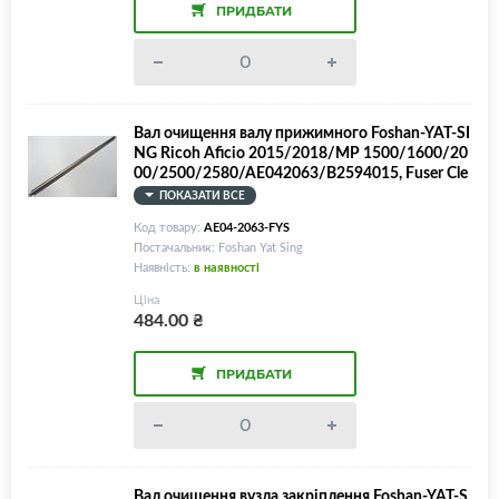
ПРИДБАТИ
Вал очищення валу прижимного Foshan-YAT-SI
NG Ricoh Aficio 2015/2018/MP 1500/1600/20
00/2500/2580/AE042063/B2594015, Fuser Cle
aning Roller
ПОКАЗАТИ ВСЕ
Код товару:
AE04-2063-FYS
Постачальник: Foshan Yat Sing
Наявність:
в наявності
Ціна
484.00
₴
ПРИДБАТИ
Вал очищення вузла закріплення Foshan-YAT-S