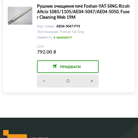
Рушник очищення печі Foshan-YAT-SING Ricoh
Aficio 1085/1105/AE04-5047/AE04-5050, Fuse
r Cleaning Web 19M
Код товару:
AE04-5047-FYS
Постачальник: Foshan Yat Sing
Наявність:
в наявності
Ціна
792.00
₴
ПРИДБАТИ