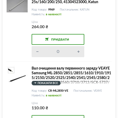
25s/160/200/250, 41304523000, Katun
Код товару:
9969
Постачальник: KATUN
Наявність:
в наявності
Ціна
264.00
₴
ПРИДБАТИ
Вал очищення валу первинного заряду VEAYE
Samsung ML-2850/2851/2855/1610/1910/191
5/2150/2520/2525/2540/2541/2545/2580/2
645/2950/2955/3560/3710/3712/SCX-5737/
ПОКАЗАТИ ВСЕ
5739/5637/5639/4824/4828/4727/4728/472
Код товару:
CR-ML2850-VE
Постачальник: VEAYE
9/4600/4605/4610/4623/Xerox WorkCentre 32
Наявність:
в наявності
10/3220/Phaser 3250/MLT-D209L/D205/D285
0/D105/D103/106R01487, PCR Cleaning Roller
Ціна
110.00
₴