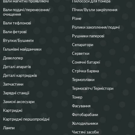
Вали магнітні/проявляючі
Пилососи для тонера
Вали подачі/перенесення/
Пічки/Вузли закріплення
очищення
Різне
Вали тефлонові
Ролики захоплення/подачі
Вали фетрові
Рушники паперові
Втулки/Бушинги
Сепаратори
Гальмівні майданчики
Серветки
Девелопер
Сонячні батареї
Деталі апаратів
Стрічка барвна
Деталі картриджів
Термоплівки
Запчастини
Термосвітч/Термістори
Зарядні станції
Тонер
Захисні аксесуари
Фасування
Картриджі
Фотобарабани
Картриджі першопрохідні
Холодильники
Лампи
Чистячі засоби