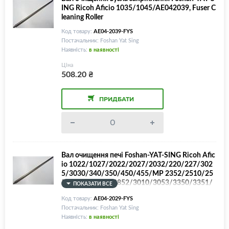
ING Ricoh Aficio 1035/1045/AE042039, Fuser C
leaning Roller
Код товару:
AE04-2039-FYS
Постачальник: Foshan Yat Sing
Наявність:
в наявності
Ціна
508.20
₴
ПРИДБАТИ
Вал очищення печі Foshan-YAT-SING Ricoh Afic
io 1022/1027/2022/2027/2032/220/227/302
5/3030/340/350/450/455/MP 2352/2510/25
50/2553/2851/2852/3010/3053/3350/3351/
ПОКАЗАТИ ВСЕ
3352/3353/AE042029, Fuser Cleaning Roller
Код товару:
AE04-2029-FYS
Постачальник: Foshan Yat Sing
Наявність:
в наявності