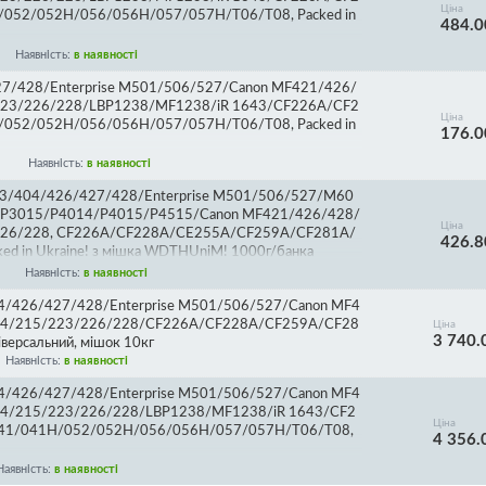
Ціна
052/052H/056/056H/057/057H/T06/T08, Packed in
484.0
Наявність:
в наявності
7/428/Enterprise M501/506/527/Canon MF421/426/
23/226/228/LBP1238/MF1238/iR 1643/CF226A/CF2
Ціна
052/052H/056/056H/057/057H/T06/T08, Packed in
176.0
Наявність:
в наявності
403/404/426/427/428/Enterprise M501/506/527/M60
/P3015/P4014/P4015/P4515/Canon MF421/426/428/
Ціна
226/228, CF226A/CF228A/CE255A/CF259A/CF281A/
426.8
 in Ukraine! з мішка WDTHUniM! 1000г/банка
Наявність:
в наявності
04/426/427/428/Enterprise M501/506/527/Canon MF4
14/215/223/226/228/CF226A/CF228A/CF259A/CF28
Ціна
3 740.
іверсальний, мішок 10кг
Наявність:
в наявності
04/426/427/428/Enterprise M501/506/527/Canon MF4
4/215/223/226/228/LBP1238/MF1238/iR 1643/CF2
Ціна
41/041H/052/052H/056/056H/057/057H/T06/T08,
4 356.
Наявність:
в наявності