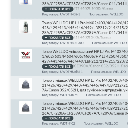
28A/CF259A/CF287A/CF289A/Canon 041/041H/
Ukraine! з мішка WDTH402! 1000г/банка
ПОКАЗАТИ ВСЕ
Код товару: UWDTH402-1
Постачальник: WELLDO
Тонер WELLDO HP LJ Pro M402/403/404/426/42
428/429/443/445/446/449/LBP212/214/215/2
28A/CF259A/CF287A/CF289A/Canon 041/041H/
Ukraine! з мішка WDTH402! 300г/банка
ПОКАЗАТИ ВСЕ
Код товару: UWDTH402-300
Постачальник: WELLDO
Тонер WELLDO універсальний HP LJ Pro M402/
1/602/603/M604/605/M606/HP LJ 4250/4350
429/443/445/446/449/LBP212/214/215/223/
CF287A/CC364A/CE390A/Canon 052/052H, Packed
ПОКАЗАТИ ВСЕ
Код товару: UWDTHUniM-1
Постачальник: WELLDO
Тонер у мішках WELLDO HP LJ Pro M402/403/4
21/426/428/429/443/445/446/449/LBP212/2
7A/Canon 052/052H, для сумісних картриджів, ун
Код товару: WDTHUniM
Постачальник: WELLDO
Тонер у мішках WELLDO HP LJ Pro M402/403/4
21/426/428/429/443/445/446/449/LBP212/21
26A/CF228A/CF259A/CF287A/CF289A/Canon 0
мішок 10кг
ПОКАЗАТИ ВСЕ
Код товару: WDTH402
Постачальник: WELLDO