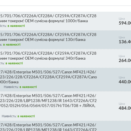
435/701/706/CF226A/CF228A/ CF259A/CF287A/CF28
Ціна
ним тонером! ОЕМ сумісна формула! 1000г/банка
594.0
ість:
в наявності
435/701/706/CF226A/CF228A/ CF259A/CF287A/CF28
Ціна
ним тонером! ОЕМ сумісна формула! 130г/банка
136.4
ть:
в наявності
435/701/706/CF226A/CF228A/ CF259A/CF287A/CF28
Ціна
ним тонером! ОЕМ сумісна формула! 340г/банка
264.0
сть:
в наявності
7/428/Enterprise M501/506/527/Canon MF421/426/
223/226/228/CF226A/CF228A/CF259A/CF287A/Cano
Ціна
440.0
000г/банка
Наявність:
в наявності
7/428/Enterprise M501/506/527/Canon MF421/426/
23/226/228/LBP1238/MF1238/iR 1643/CF226A/CF2
Ціна
/052/052H/056/056H/057/057H/T06/T08 + ЛІЙКА,
484.0
Наявність:
в наявності
7/428/Enterprise M501/506/527/Canon MF421/426/
23/226/228/LBP1238/MF1238/iR 1643/CF226A/CF2