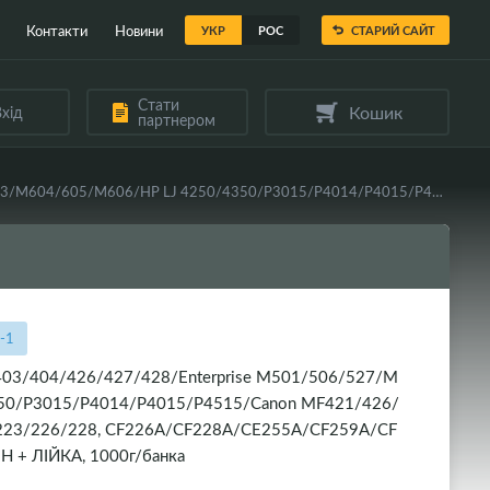
Контакти
Новини
УКР
РОС
СТАРИЙ САЙТ
Стати
Кошик
хід
партнером
Тонер WELLDO універсальний HP LJ Pro M402/403/404/426/427/428/Enterprise M501/506/527/M601/602/603/M604/605/M606/HP LJ 4250/4350/P3015/P4014/P4015/P4515/Canon MF421/426/428/429/443/445/446/449/LBP212/214/215/223/226/228, CF226A/CF228A/CE255A/CF259A/CF281A/CF287A/CC364A/CE390A/Canon 052/052H + ЛІЙКА, 1000г/банка
-1
/403/404/426/427/428/Enterprise M501/506/527/M
50/P3015/P4014/P4015/P4515/Canon MF421/426/
223/226/228, CF226A/CF228A/CE255A/CF259A/CF
 + ЛІЙКА, 1000г/банка