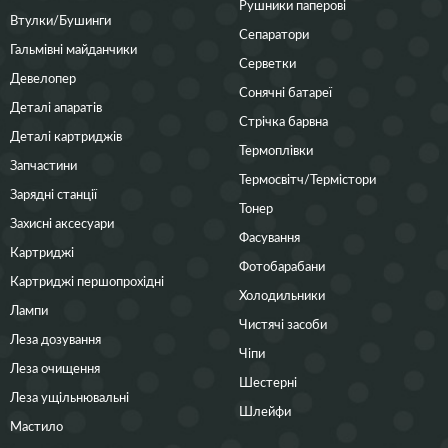
Рушники паперові
Втулки/Бушинги
Сепаратори
Гальмівні майданчики
Серветки
Девелопер
Сонячні батареї
Деталі апаратів
Стрічка барвна
Деталі картриджів
Термоплівки
Запчастини
Термосвітч/Термістори
Зарядні станції
Тонер
Захисні аксесуари
Фасування
Картриджі
Фотобарабани
Картриджі першопрохідні
Холодильники
Лампи
Чистячі засоби
Леза дозування
Чіпи
Леза очищення
Шестерні
Леза ущільнювальні
Шлейфи
Мастило