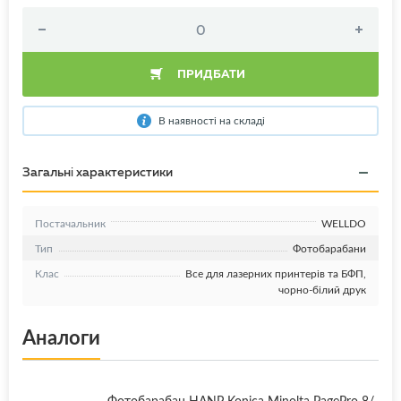
ПРИДБАТИ
В наявності на складі
Загальні характеристики
Постачальник
WELLDO
Тип
Фотобарабани
Клас
Все для лазерних принтерів та БФП,
чорно-білий друк
Аналоги
Фотобарабан HANP Konica Minolta PagePro 8/