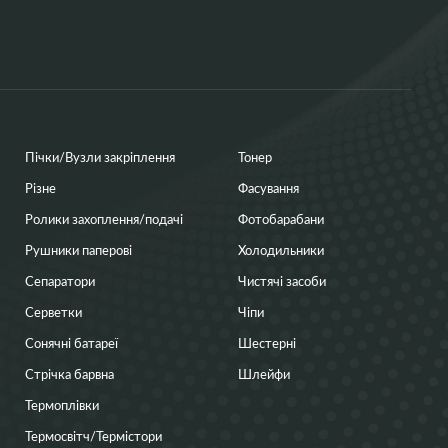
Пічки/Вузли закріплення
Тонер
Різне
Фасування
Ролики захоплення/подачі
Фотобарабани
Рушники паперові
Холодильники
Сепаратори
Чистячі засоби
Серветки
Чіпи
Сонячні батареї
Шестерні
Стрічка барвна
Шлейфи
Термоплівки
Термосвітч/Термістори