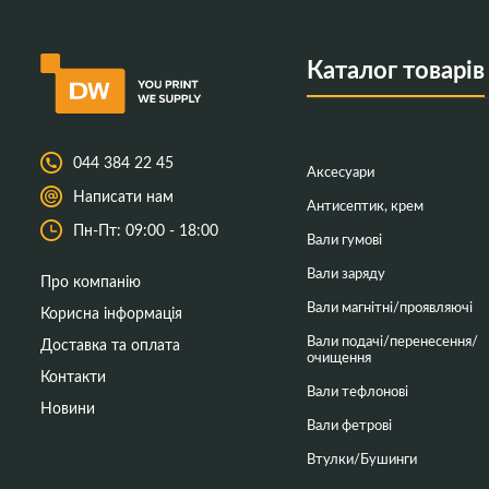
Каталог товарів
044 384 22 45
Аксесуари
Написати нам
Антисептик, крем
Пн-Пт: 09:00 - 18:00
Вали гумові
Вали заряду
Про компанію
Вали магнітні/проявляючі
Корисна інформація
Вали подачі/перенесення/
Доставка та оплата
очищення
Контакти
Вали тефлонові
Новини
Вали фетрові
Втулки/Бушинги