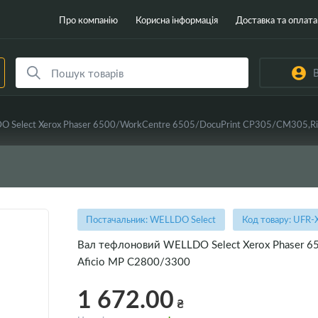
Про компанію
Корисна інформація
Доставка та оплата
В
 Select Xerox Phaser 6500/WorkCentre 6505/DocuPrint CP305/CM305,Ri
Постачальник: WELLDO Select
Код товару: UFR
Вал тефлоновий WELLDO Select Xerox Phaser 6
Aficio MP C2800/3300
1 672.00
₴