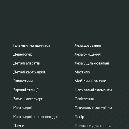
Гальмівні майданчики
Леза дозування
Девелопер
Леза очищення
Деталі апаратів
Леза ущільнювальні
Деталі картриджів
Мастило
Запчастини
Мобільний зв’язок
Зарядні станції
Нагрівальні елементи
Захисні аксесуари
Освітлення
Картриджі
Пакувальні матеріали
Картриджі першопрохідні
Папір
Лампи
Пилососи для тонера