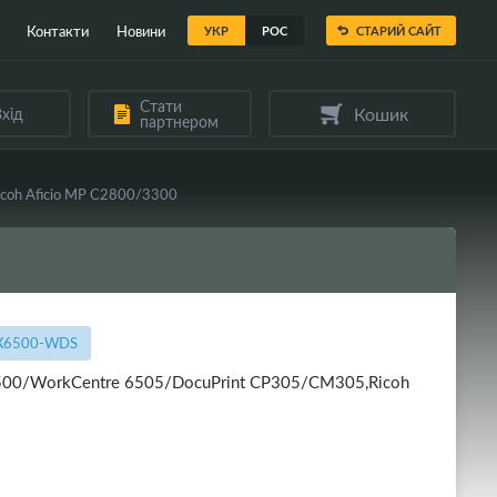
Контакти
Новини
УКР
РОС
СТАРИЙ САЙТ
Стати
Кошик
хід
партнером
coh Aficio MP C2800/3300
-X6500-WDS
500/WorkCentre 6505/DocuPrint CP305/CM305,Ricoh