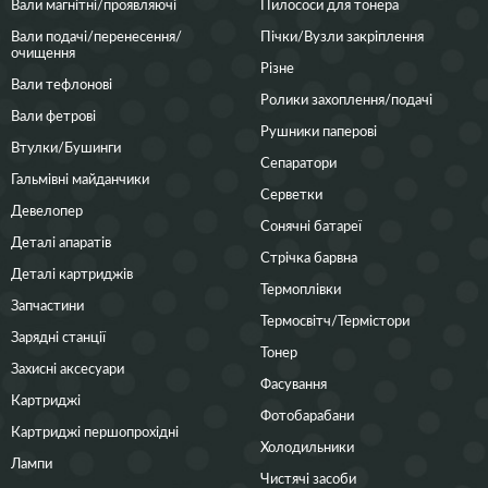
Вали магнітні/проявляючі
Пилососи для тонера
Вали подачі/перенесення/
Пічки/Вузли закріплення
очищення
Різне
Вали тефлонові
Ролики захоплення/подачі
Вали фетрові
Рушники паперові
Втулки/Бушинги
Сепаратори
Гальмівні майданчики
Серветки
Девелопер
Сонячні батареї
Деталі апаратів
Стрічка барвна
Деталі картриджів
Термоплівки
Запчастини
Термосвітч/Термістори
Зарядні станції
Тонер
Захисні аксесуари
Фасування
Картриджі
Фотобарабани
Картриджі першопрохідні
Холодильники
Лампи
Чистячі засоби