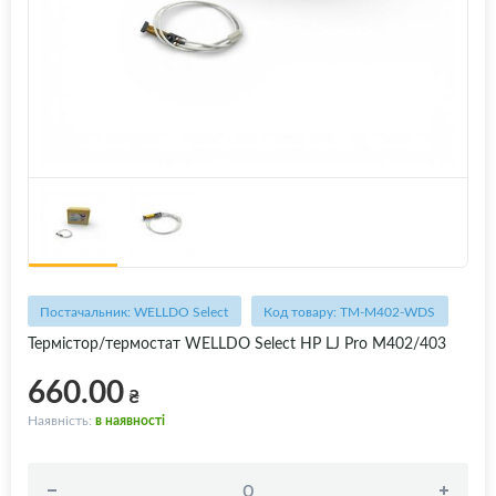
Постачальник: WELLDO Select
Код товару: TM-M402-WDS
Термістор/термостат WELLDO Select HP LJ Pro M402/403
660.00
₴
Наявність:
в наявності