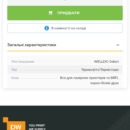
ПРИДБАТИ
В наявності на складі
Загальні характеристики
Постачальник
WELLDO Select
Тип
Термосвітч/Термістори
Клас
Все для лазерних принтерів та БФП,
чорно-білий друк