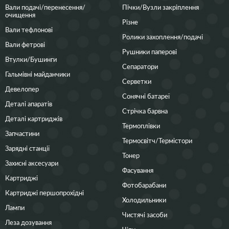
Вали подачі/перенесення/
Пічки/Вузли закріплення
очищення
Різне
Вали тефлонові
Ролики захоплення/подачі
Вали фетрові
Рушники паперові
Втулки/Бушинги
Сепаратори
Гальмівні майданчики
Серветки
Девелопер
Сонячні батареї
Деталі апаратів
Стрічка барвна
Деталі картриджів
Термоплівки
Запчастини
Термосвітч/Термістори
Зарядні станції
Тонер
Захисні аксесуари
Фасування
Картриджі
Фотобарабани
Картриджі першопрохідні
Холодильники
Лампи
Чистячі засоби
Леза дозування