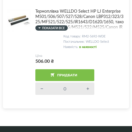
Термоплівка WELLDO Select HP LJ Enterprise
M501/506/507/527/528/Canon LBP312/323/3
25/MF521/522/525/iR1643/D1620/1650, тако
ж сумісна з P3015/M521/522/M525/Canon iR
ПОКАЗАТИ ВСЕ
1435/1430, FM1-W155/FM1-V152/RM2-5692/
Код товару: RM2-5692-WDE
RM2-2586, 232мм, з мастилом!
Постачальник: WELLDO Select
Наявність:
в наявності
Ціна
506.00
₴
ПРИДБАТИ