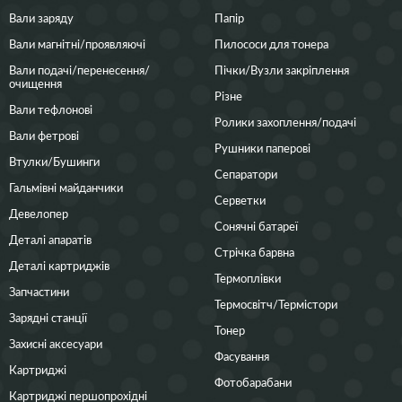
Вали заряду
Папір
Вали магнітні/проявляючі
Пилососи для тонера
Вали подачі/перенесення/
Пічки/Вузли закріплення
очищення
Різне
Вали тефлонові
Ролики захоплення/подачі
Вали фетрові
Рушники паперові
Втулки/Бушинги
Сепаратори
Гальмівні майданчики
Серветки
Девелопер
Сонячні батареї
Деталі апаратів
Стрічка барвна
Деталі картриджів
Термоплівки
Запчастини
Термосвітч/Термістори
Зарядні станції
Тонер
Захисні аксесуари
Фасування
Картриджі
Фотобарабани
Картриджі першопрохідні