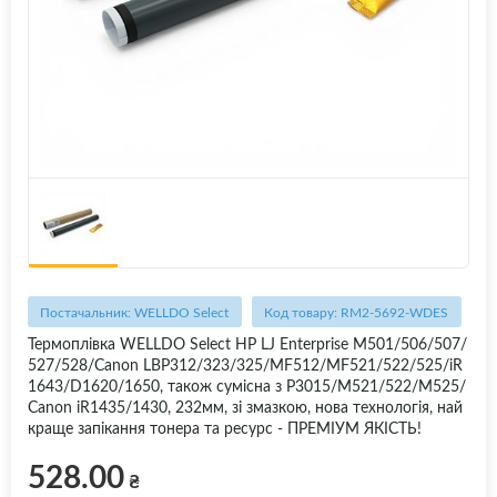
Постачальник: WELLDO Select
Код товару: RM2-5692-WDES
Термоплівка WELLDO Select HP LJ Enterprise M501/506/507/
527/528/Canon LBP312/323/325/MF512/MF521/522/525/iR
1643/D1620/1650, також сумісна з P3015/M521/522/M525/
Canon iR1435/1430, 232мм, зі змазкою, нова технологія, най
краще запікання тонера та ресурс - ПРЕМІУМ ЯКІСТЬ!
528.00
₴