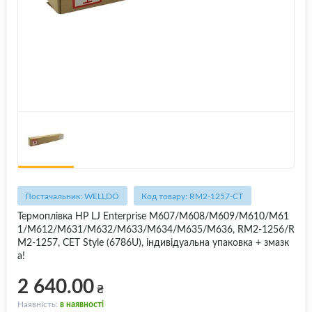
Постачальник: WELLDO
Код товару: RM2-1257-CT
Термоплівка HP LJ Enterprise M607/M608/M609/M610/M61
1/M612/M631/M632/M633/M634/M635/M636, RM2-1256/R
M2-1257, CET Style (6786U), індивідуальна упаковка + змазк
а!
2 640.00
₴
Наявність:
в наявності