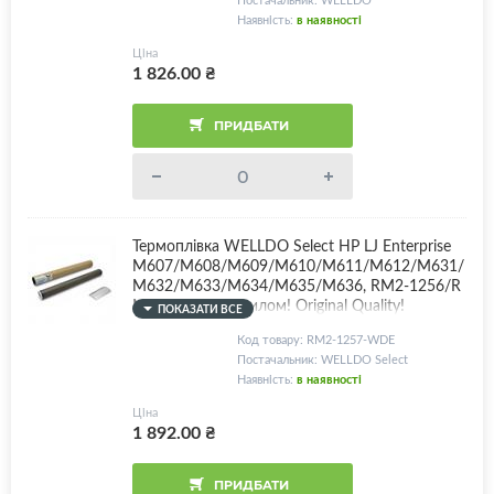
Наявність:
в наявності
Ціна
1 826.00
₴
ПРИДБАТИ
Термоплівка WELLDO Select HP LJ Enterprise
M607/M608/M609/M610/M611/M612/M631/
M632/M633/M634/M635/M636, RM2-1256/R
M2-1257, з мастилом! Original Quality!
ПОКАЗАТИ ВСЕ
Код товару: RM2-1257-WDE
Постачальник: WELLDO Select
Наявність:
в наявності
Ціна
1 892.00
₴
ПРИДБАТИ