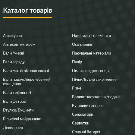
Каталог товарів
Аксесуари
Нагрівальні елементи
Антисептик, крем
Освітлення
Вали гумові
Пакувальні матеріали
Вали заряду
Папір
Вали магнітні/проявляючі
Пилососи для тонера
Вали подачі/перенесення/
Пічки/Вузли закріплення
очищення
Різне
Вали тефлонові
Ролики захоплення/подачі
Вали фетрові
Рушники паперові
Втулки/Бушинги
Сепаратори
Гальмівні майданчики
Серветки
Девелопер
Сонячні батареї