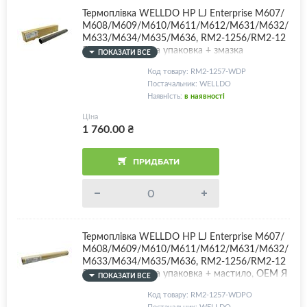
Термоплівка WELLDO HP LJ Enterprise M607/
M608/M609/M610/M611/M612/M631/M632/
M633/M634/M635/M636, RM2-1256/RM2-12
57, індивідуальна упаковка + змазка
ПОКАЗАТИ ВСЕ
Код товару: RM2-1257-WDP
Постачальник: WELLDO
Наявність:
в наявності
Ціна
1 760.00
₴
ПРИДБАТИ
Термоплівка WELLDO HP LJ Enterprise M607/
M608/M609/M610/M611/M612/M631/M632/
M633/M634/M635/M636, RM2-1256/RM2-12
57, індивідуальна упаковка + мастило, OEM Я
ПОКАЗАТИ ВСЕ
кість! HP certificated
Код товару: RM2-1257-WDPO
Постачальник: WELLDO