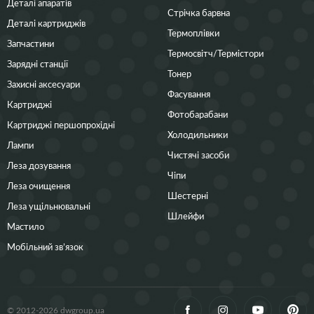
Деталі апаратів
Стрічка барвна
Деталі картриджів
Термоплівки
Запчастини
Термосвітч/Термістори
Зарядні станції
Тонер
Захисні аксесуари
Фасування
Картриджі
Фотобарабани
Картриджі першопрохідні
Холодильники
Лампи
Чистячі засоби
Леза дозування
Чіпи
Леза очищення
Шестерні
Леза ущільнювальні
Шлейфи
Мастило
Мобільний зв’язок
© 2012-2026 dwgroup.ua