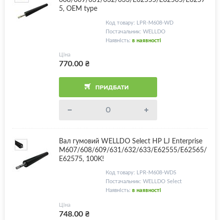
5, OEM type
Код товару: LPR-M608-WD
Постачальник: WELLDO
Наявність:
в наявності
Ціна
770.00
₴
ПРИДБАТИ
Вал гумовий WELLDO Select HP LJ Enterprise
M607/608/609/631/632/633/E62555/E62565/
E62575, 100K!
Код товару: LPR-M608-WDS
Постачальник: WELLDO Select
Наявність:
в наявності
Ціна
748.00
₴