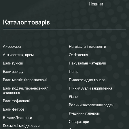
Новини
Каталог товарів
Аксесуари
Нагрівальні елементи
Антисептик, крем
Освітлення
Вали гумові
Пакувальні матеріали
Вали заряду
Папір
Вали магнітні/проявляючі
Пилососи для тонера
Вали подачі/перенесення/
Пічки/Вузли закріплення
очищення
Різне
Вали тефлонові
Ролики захоплення/подачі
Вали фетрові
Рушники паперові
Втулки/Бушинги
Сепаратори
Гальмівні майданчики