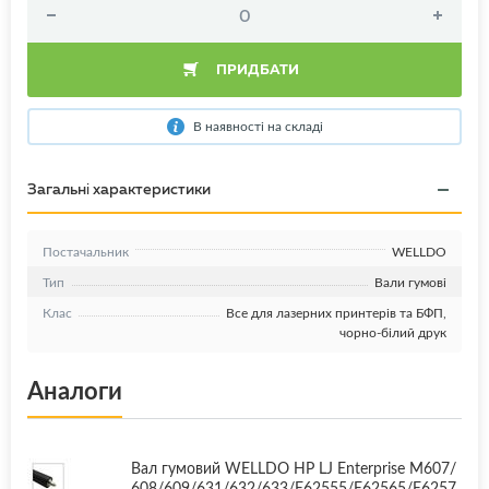
ПРИДБАТИ
В наявності на складі
Загальні характеристики
Постачальник
WELLDO
Тип
Вали гумові
Клас
Все для лазерних принтерів та БФП,
чорно-білий друк
Аналоги
Вал гумовий WELLDO HP LJ Enterprise M607/
608/609/631/632/633/E62555/E62565/E6257