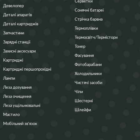
Серветки
Девелопер
Сонячні батареї
Деталі апаратів
Стрічка барвна
Деталі картриджів
Термоплівки
Запчастини
Термосвітч/Термістори
Зарядні станції
Тонер
Захисні аксесуари
Фасування
Картриджі
Фотобарабани
Картриджі першопрохідні
Холодильники
Лампи
Чистячі засоби
Леза дозування
Чіпи
Леза очищення
Шестерні
Леза ущільнювальні
Шлейфи
Мастило
Мобільний зв’язок