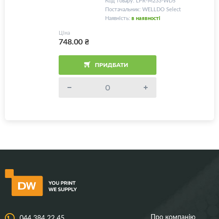
Код товару: LPR-M233-WDS
Постачальник: WELLDO Select
Наявність:
в наявності
Ціна
748.00
₴
ПРИДБАТИ
Про компанію
044 384 22 45