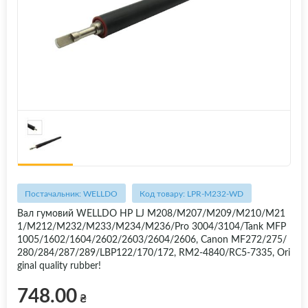
Постачальник: WELLDO
Код товару: LPR-M232-WD
Вал гумовий WELLDO HP LJ M208/M207/M209/M210/M21
1/M212/M232/M233/M234/M236/Pro 3004/3104/Tank MFP
1005/1602/1604/2602/2603/2604/2606, Canon MF272/275/
280/284/287/289/LBP122/170/172, RM2-4840/RC5-7335, Ori
ginal quality rubber!
748.00
₴