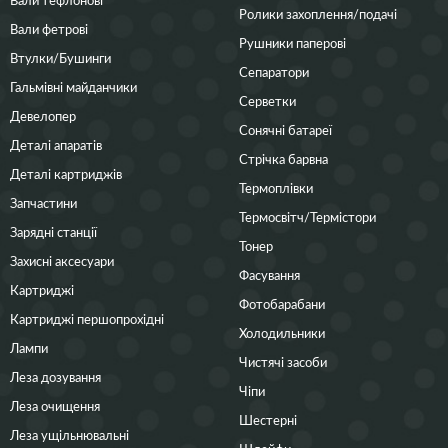
Ролики захоплення/подачі
Вали фетрові
Рушники паперові
Втулки/Бушинги
Сепаратори
Гальмівні майданчики
Серветки
Девелопер
Сонячні батареї
Деталі апаратів
Стрічка барвна
Деталі картриджів
Термоплівки
Запчастини
Термосвітч/Термістори
Зарядні станції
Тонер
Захисні аксесуари
Фасування
Картриджі
Фотобарабани
Картриджі першопрохідні
Холодильники
Лампи
Чистячі засоби
Леза дозування
Чіпи
Леза очищення
Шестерні
Леза ущільнювальні