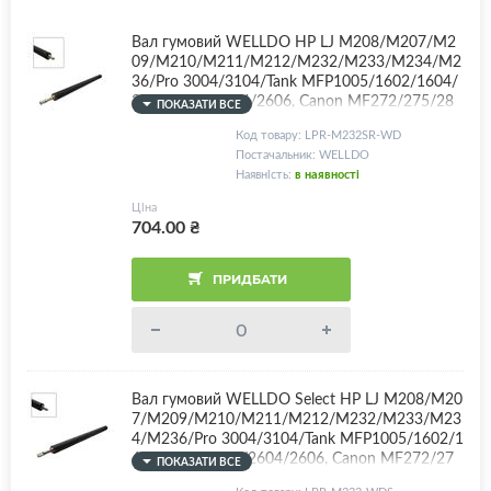
Вал гумовий WELLDO HP LJ M208/M207/M2
09/M210/M211/M212/M232/M233/M234/M2
36/Pro 3004/3104/Tank MFP1005/1602/1604/
2602/2603/2604/2606, Canon MF272/275/28
ПОКАЗАТИ ВСЕ
0/284/287/289/LBP122/170/172, RM2-4840/R
Код товару: LPR-M232SR-WD
C5-7335, SPONGE RUBBER!
Постачальник: WELLDO
Наявність:
в наявності
Ціна
704.00
₴
ПРИДБАТИ
Вал гумовий WELLDO Select HP LJ M208/M20
7/M209/M210/M211/M212/M232/M233/M23
4/M236/Pro 3004/3104/Tank MFP1005/1602/1
604/2602/2603/2604/2606, Canon MF272/27
ПОКАЗАТИ ВСЕ
5/280/284/287/289/LBP122/170/172