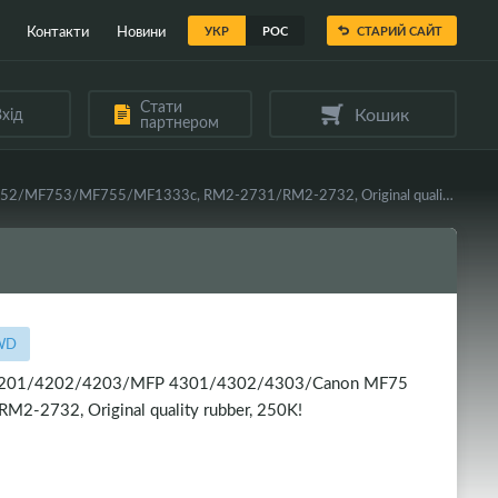
Контакти
Новини
УКР
РОС
СТАРИЙ САЙТ
Стати
Кошик
хід
партнером
Вал гумовий WELLDO HP COLOR LJ Pro 4203/4201/4202/4203/MFP 4301/4302/4303/Canon MF751/MF752/MF753/MF755/MF1333c, RM2-2731/RM2-2732, Original quality rubber, 250K!
-WD
4201/4202/4203/MFP 4301/4302/4303/Canon MF75
732, Original quality rubber, 250K!