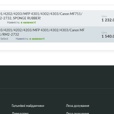
201/4202/4203/MFP 4301/4302/4303/Canon MF751/
Ціна
-2732, SPONGE RUBBER!
1 232.
Наявність:
в наявності
4203/4201/4202/4203/MFP 4301/4302/4303/Canon MF
Ціна
1/RM2-2732
1 540.
Select
Наявність:
в наявності
Гальмівні майданчики
Леза дозування
Девелопер
Леза очищення