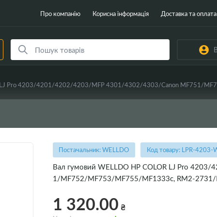
Про компанію
Корисна інформація
Доставка та оплата
В
Постачальник: WELLDO
Код товару: LPR-4203
Вал гумовий WELLDO HP COLOR LJ Pro 4203/
1/MF752/MF753/MF755/MF1333c, RM2-2731/RM2-2
1 320.00
₴