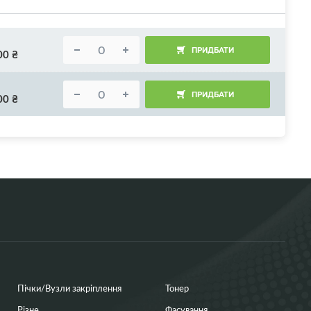
ПРИДБАТИ
00
₴
ПРИДБАТИ
00
₴
Пічки/Вузли закріплення
Тонер
Різне
Фасування