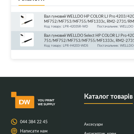
Вал гумовий WELLDO HP COLOR LJ Pro 4203/4
MF752/MF753/MF755/MF1333c, RM2-2731/RM2
Код товару: LPR-4203SR-WD
Постачальник: WELLDO
Вал гумовий WELLDO Select HP COLOR LJ Pro 
751/MF752/MF753/MF755/MF1333c, RM2-273
Код товару: LPR-H4203-WDS
Постачальник: WELLDO 
Каталог товарів
044 384 22 45
Аксесуари
Написати нам
Антисептик, крем