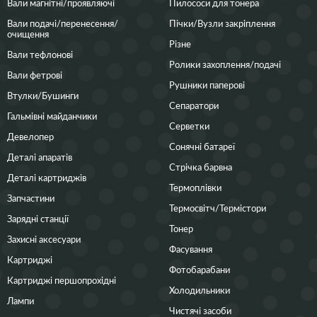
Вали магнітні/проявляючі
Пилососи для тонера
Вали подачі/перенесення/
Пічки/Вузли закріплення
очищення
Різне
Вали тефлонові
Ролики захоплення/подачі
Вали фетрові
Рушники паперові
Втулки/Бушинги
Сепаратори
Гальмівні майданчики
Серветки
Девелопер
Сонячні батареї
Деталі апаратів
Стрічка барвна
Деталі картриджів
Термоплівки
Запчастини
Термосвітч/Термістори
Зарядні станції
Тонер
Захисні аксесуари
Фасування
Картриджі
Фотобарабани
Картриджі першопрохідні
Холодильники
Лампи
Чистячі засоби