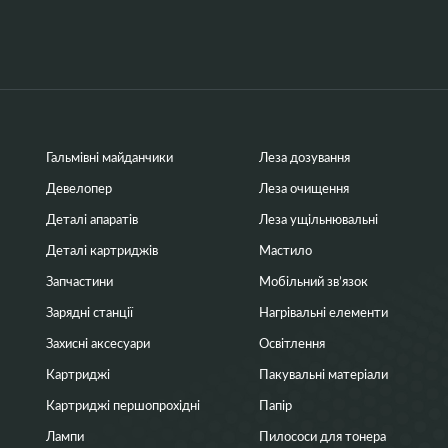
Гальмівні майданчики
Леза дозування
Девелопер
Леза очищення
Деталі апаратів
Леза ущільнювальні
Деталі картриджів
Мастило
Запчастини
Мобільний зв’язок
Зарядні станції
Нагрівальні елементи
Захисні аксесуари
Освітлення
Картриджі
Пакувальні матеріали
Картриджі першопрохідні
Папір
Лампи
Пилососи для тонера