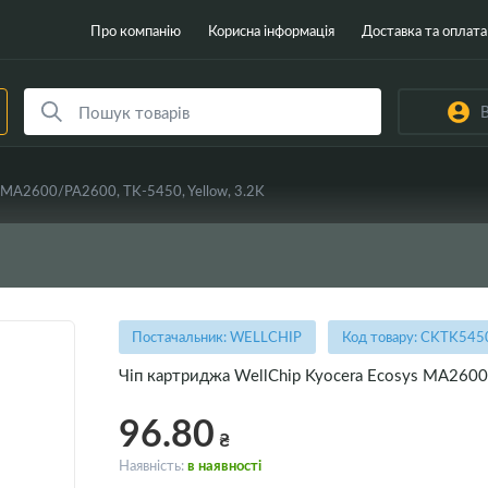
Про компанію
Корисна інформація
Доставка та оплата
В
s MA2600/PA2600, TK-5450, Yellow, 3.2K
Постачальник: WELLCHIP
Код товару: CKTK545
Чіп картриджа WellChip Kyocera Ecosys MA2600/
96.80
₴
Наявність:
в наявності