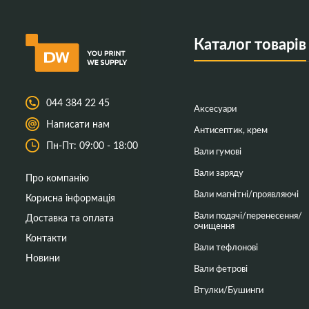
Каталог товарів
044 384 22 45
Аксесуари
Написати нам
Антисептик, крем
Пн-Пт: 09:00 - 18:00
Вали гумові
Вали заряду
Про компанію
Вали магнітні/проявляючі
Корисна інформація
Вали подачі/перенесення/
Доставка та оплата
очищення
Контакти
Вали тефлонові
Новини
Вали фетрові
Втулки/Бушинги