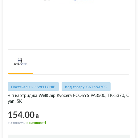
Постачальник: WELLCHIP
Код товару: CKTK5370C
Чіп картриджа WellChip Kyocera ECOSYS PA3500, TK-5370, C
yan, 5K
154.00
₴
Наявність:
в наявності